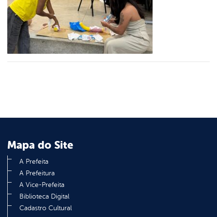
er
din
Mapa do Site
A Prefeita
A Prefeitura
A Vice-Prefeita
Biblioteca Digital
Cadastro Cultural