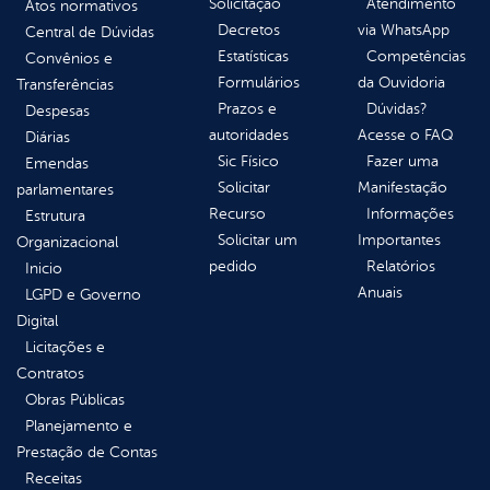
Solicitação
Atendimento
Atos normativos
Decretos
via WhatsApp
Central de Dúvidas
Estatísticas
Competências
Convênios e
Formulários
da Ouvidoria
Transferências
Prazos e
Dúvidas?
Despesas
autoridades
Acesse o FAQ
Diárias
Sic Físico
Fazer uma
Emendas
Solicitar
Manifestação
parlamentares
Recurso
Informações
Estrutura
Solicitar um
Importantes
Organizacional
pedido
Relatórios
Inicio
Anuais
LGPD e Governo
Digital
Licitações e
Contratos
Obras Públicas
Planejamento e
Prestação de Contas
Receitas