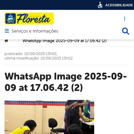
ACESSIBILIDADE
Acesso ráp
Busca
Serviços e Informações
Abrir menu principal de navegação
Você está aqui:
WhatsApp Image 2025-09-09 at 17.06.42 (2)
>
>
publicado: 10/09/2025 13h02,
última modificação: 10/09/2025 13h02
WhatsApp Image 2025-09-
09 at 17.06.42 (2)
book