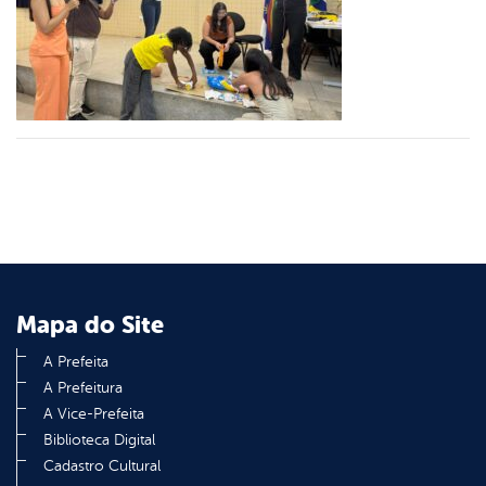
er
din
Mapa do Site
A Prefeita
A Prefeitura
A Vice-Prefeita
Biblioteca Digital
Cadastro Cultural