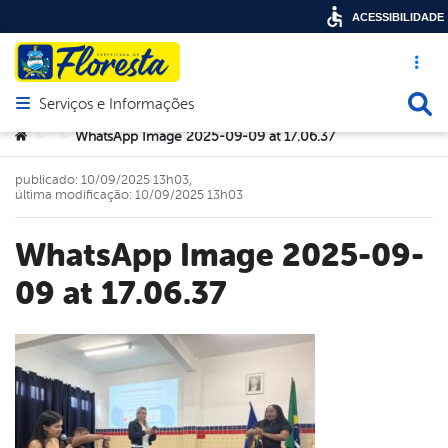
ACESSIBILIDADE
Acesso ráp
Busca
Serviços e Informações
Abrir menu principal de navegação
Você está aqui:
WhatsApp Image 2025-09-09 at 17.06.37
>
>
publicado: 10/09/2025 13h03,
última modificação: 10/09/2025 13h03
WhatsApp Image 2025-09-
09 at 17.06.37
book