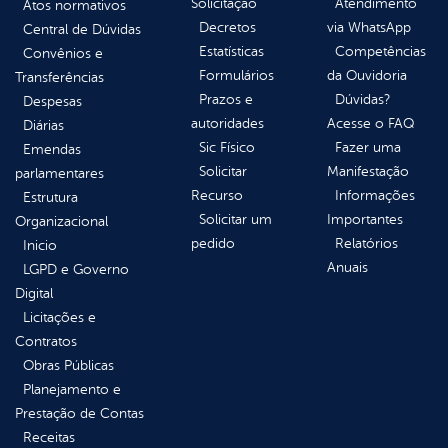
Solicitação
Atendimento
Atos normativos
Decretos
via WhatsApp
Central de Dúvidas
Estatísticas
Competências
Convênios e
Formulários
da Ouvidoria
Transferências
Prazos e
Dúvidas?
Despesas
autoridades
Acesse o FAQ
Diárias
Sic Físico
Fazer uma
Emendas
Solicitar
Manifestação
parlamentares
Recurso
Informações
Estrutura
Solicitar um
Importantes
Organizacional
pedido
Relatórios
Inicio
Anuais
LGPD e Governo
Digital
Licitações e
Contratos
Obras Públicas
Planejamento e
Prestação de Contas
Receitas