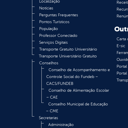
Localização
Receit
Notícias
Recur
Perguntas Frequentes
Renúnc
Pontos Turísticos
Out
População
Professor Conectado
Carta 
Serviços Digitais
E-sic
Transporte Gratuito Universitário
Ferram
Transporte Universitário Gratuito
Ouvid
Conselhos
Portal
Conselho de Acompanhamento e
Portal
Controle Social do Fundeb –
Transp
CACS/FUNDEB
Conselho de Alimentação Escolar
– CAE
Conselho Municipal de Educação
– CME
Secretarias
Administração