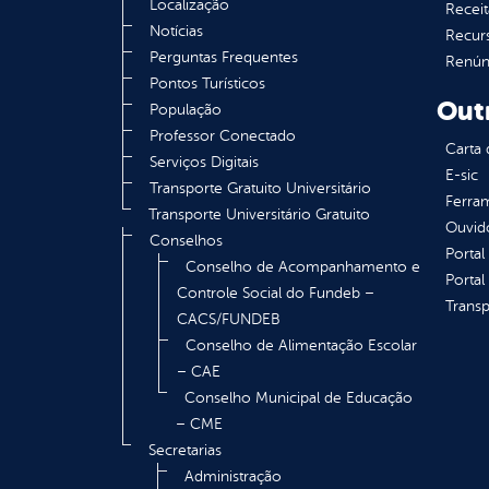
Localização
Receit
Notícias
Recur
Perguntas Frequentes
Renúnc
Pontos Turísticos
Out
População
Professor Conectado
Carta 
Serviços Digitais
E-sic
Transporte Gratuito Universitário
Ferram
Transporte Universitário Gratuito
Ouvid
Conselhos
Portal
Conselho de Acompanhamento e
Portal
Controle Social do Fundeb –
Transp
CACS/FUNDEB
Conselho de Alimentação Escolar
– CAE
Conselho Municipal de Educação
– CME
Secretarias
Administração