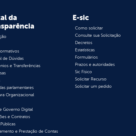
al da
E-sic
nsparência
Como solicitar
Consulte sua Solicitação
ção
Decretos
Estatísticas
normativos
Formulários
l de Dúvidas
Prazos e autoridades
ios e Transferências
Sic Físico
sas
Solicitar Recurso
s
Solicitar um pedido
as parlamentares
ura Organizacional
 Governo Digital
ções e Contratos
Públicas
jamento e Prestação de Contas