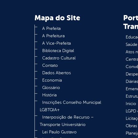
Mapa do Site
Port
Tra
A Prefeita
A Prefeitura
Educa
A Vice-Prefeita
Saúde
Biblioteca Digital
Atos 
Cadastro Cultural
Centra
Contato
Convên
Dados Abertos
Despe
Economia
Diária
Glossário
Emend
História
Estrut
Inscrições Conselho Municipal
Inicio
LGBTQIA+
LGPD e
Interposição de Recurso –
Licita
Transporte Universitário
Obras 
Lei Paulo Gustavo
Plane