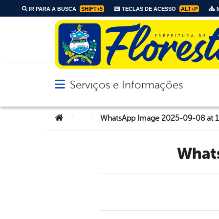
IR PARA A BUSCA
SHIFT+5
TECLAS DE ACESSO
ALT+P
M
Serviços e Informações
Abrir menu principal de navegação
Você está aqui:
>
>
WhatsApp Image 2025-09-08 at 1
Wha