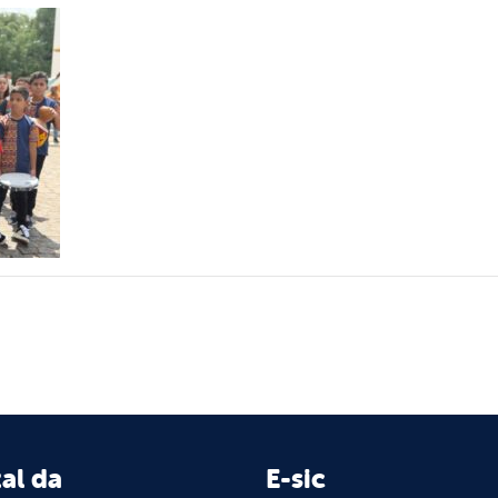
al da
E-sic