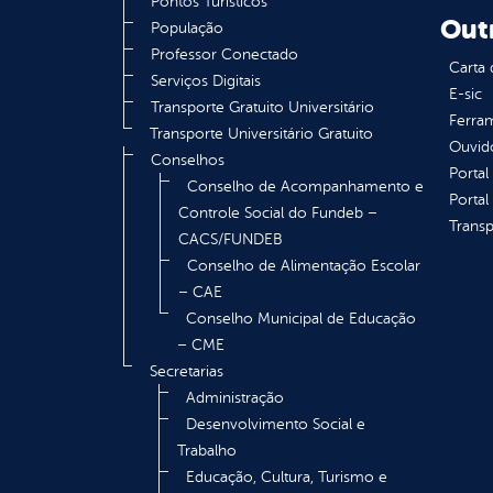
Pontos Turísticos
Out
População
Professor Conectado
Carta 
Serviços Digitais
E-sic
Transporte Gratuito Universitário
Ferram
Transporte Universitário Gratuito
Ouvid
Conselhos
Portal
Conselho de Acompanhamento e
Portal
Controle Social do Fundeb –
Transp
CACS/FUNDEB
Conselho de Alimentação Escolar
– CAE
Conselho Municipal de Educação
– CME
Secretarias
Administração
Desenvolvimento Social e
Trabalho
Educação, Cultura, Turismo e