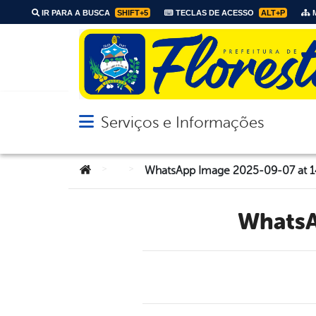
IR PARA A BUSCA
SHIFT+5
TECLAS DE ACESSO
ALT+P
M
Serviços e Informações
Abrir menu principal de navegação
Você está aqui:
>
>
WhatsApp Image 2025-09-07 at 14
Whats