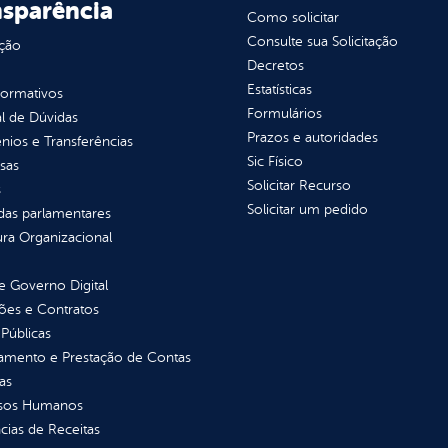
nsparência
Como solicitar
Consulte sua Solicitação
ção
Decretos
Estatísticas
normativos
Formulários
l de Dúvidas
Prazos e autoridades
ios e Transferências
Sic Físico
sas
Solicitar Recurso
s
Solicitar um pedido
as parlamentares
ura Organizacional
 Governo Digital
ções e Contratos
Públicas
jamento e Prestação de Contas
as
sos Humanos
ias de Receitas