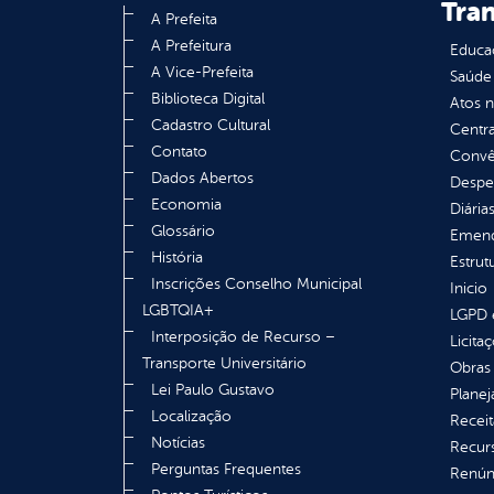
Tra
A Prefeita
A Prefeitura
Educa
A Vice-Prefeita
Saúde
Biblioteca Digital
Atos 
Cadastro Cultural
Centra
Contato
Convên
Dados Abertos
Despe
Economia
Diária
Glossário
Emend
História
Estrut
Inscrições Conselho Municipal
Inicio
LGBTQIA+
LGPD e
Interposição de Recurso –
Licita
Transporte Universitário
Obras 
Lei Paulo Gustavo
Plane
Localização
Receit
Notícias
Recur
Perguntas Frequentes
Renúnc