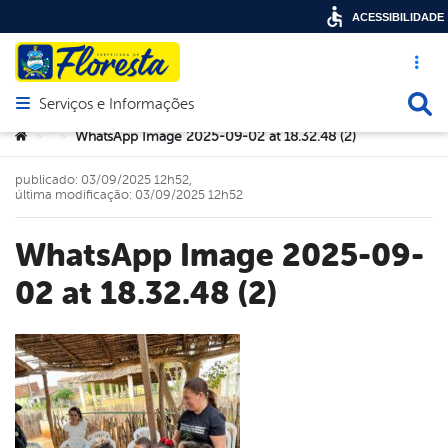
ACESSIBILIDADE
Acesso ráp
Busca
Serviços e Informações
Abrir menu principal de navegação
Você está aqui:
WhatsApp Image 2025-09-02 at 18.32.48 (2)
>
>
publicado: 03/09/2025 12h52,
última modificação: 03/09/2025 12h52
WhatsApp Image 2025-09-
02 at 18.32.48 (2)
book