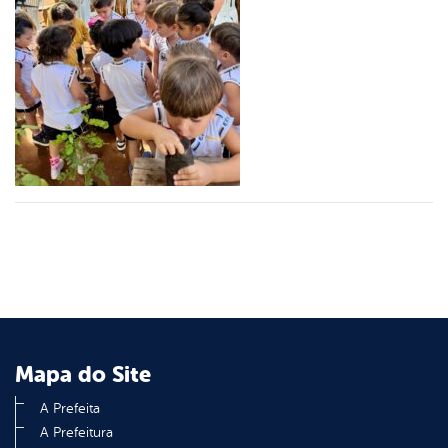
er
din
Mapa do Site
A Prefeita
A Prefeitura