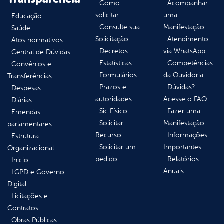
Como
Acompanhar
solicitar
uma
Educação
Consulte sua
Manifestação
Saúde
Solicitação
Atendimento
Atos normativos
Decretos
via WhatsApp
Central de Dúvidas
Estatísticas
Competências
Convênios e
Formulários
da Ouvidoria
Transferências
Prazos e
Dúvidas?
Despesas
autoridades
Acesse o FAQ
Diárias
Sic Físico
Fazer uma
Emendas
Solicitar
Manifestação
parlamentares
Recurso
Informações
Estrutura
Solicitar um
Importantes
Organizacional
pedido
Relatórios
Inicio
Anuais
LGPD e Governo
Digital
Licitações e
Contratos
Obras Públicas