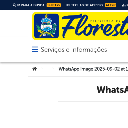
IR PARA A BUSCA
SHIFT+5
TECLAS DE ACESSO
ALT+P
M
Serviços e Informações
Abrir menu principal de navegação
Você está aqui:
>
>
WhatsApp Image 2025-09-02 at 18
Whats