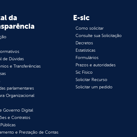
al da
E-sic
nsparência
Como solicitar
Consulte sua Solicitação
ção
Decretos
Estatísticas
normativos
Formulários
l de Dúvidas
Prazos e autoridades
ios e Transferências
Sic Físico
sas
Solicitar Recurso
s
Solicitar um pedido
as parlamentares
ura Organizacional
 Governo Digital
ções e Contratos
Públicas
jamento e Prestação de Contas