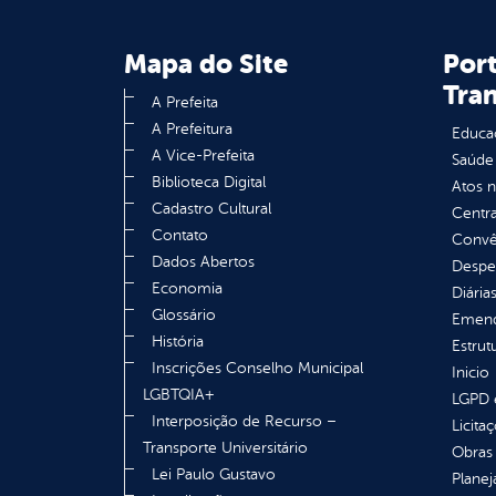
Mapa do Site
Port
Tra
A Prefeita
A Prefeitura
Educa
A Vice-Prefeita
Saúde
Biblioteca Digital
Atos 
Cadastro Cultural
Centra
Contato
Convên
Dados Abertos
Despe
Economia
Diária
Glossário
Emend
História
Estrut
Inscrições Conselho Municipal
Inicio
LGBTQIA+
LGPD e
Interposição de Recurso –
Licita
Transporte Universitário
Obras 
Lei Paulo Gustavo
Plane