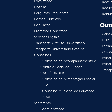
Localização
Receit
Notícias
Recur
Perguntas Frequentes
Renúnc
Pontos Turísticos
Out
População
Professor Conectado
Carta 
Serviços Digitais
E-sic
Transporte Gratuito Universitário
Ferram
Transporte Universitário Gratuito
Ouvid
Conselhos
Portal
Conselho de Acompanhamento e
Portal
Controle Social do Fundeb –
Transp
CACS/FUNDEB
Conselho de Alimentação Escolar
– CAE
Conselho Municipal de Educação
– CME
Secretarias
Administração