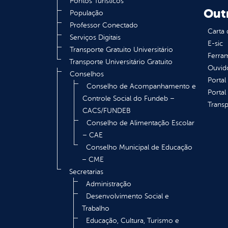
Pontos Turísticos
Out
População
Professor Conectado
Carta 
Serviços Digitais
E-sic
Transporte Gratuito Universitário
Ferram
Transporte Universitário Gratuito
Ouvid
Conselhos
Portal
Conselho de Acompanhamento e
Portal
Controle Social do Fundeb –
Transp
CACS/FUNDEB
Conselho de Alimentação Escolar
– CAE
Conselho Municipal de Educação
– CME
Secretarias
Administração
Desenvolvimento Social e
Trabalho
Educação, Cultura, Turismo e