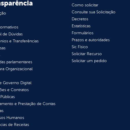
nsparência
Como solicitar
Consulte sua Solicitação
ção
Decretos
Estatísticas
normativos
Formulários
l de Dúvidas
Prazos e autoridades
ios e Transferências
Sic Físico
sas
Solicitar Recurso
s
Solicitar um pedido
as parlamentares
ura Organizacional
 Governo Digital
ções e Contratos
Públicas
jamento e Prestação de Contas
as
sos Humanos
ias de Receitas