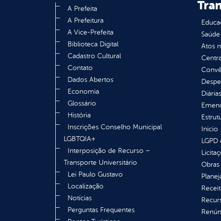
Tra
A Prefeita
A Prefeitura
Educa
A Vice-Prefeita
Saúde
Biblioteca Digital
Atos 
Cadastro Cultural
Centra
Contato
Convên
Dados Abertos
Despe
Economia
Diária
Glossário
Emend
História
Estrut
Inscrições Conselho Municipal
Inicio
LGBTQIA+
LGPD e
Interposição de Recurso –
Licita
Transporte Universitário
Obras 
Lei Paulo Gustavo
Plane
Localização
Receit
Notícias
Recur
Perguntas Frequentes
Renúnc