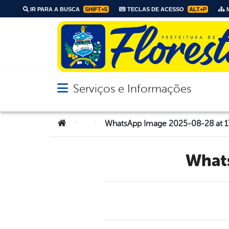
IR PARA A BUSCA
SHIFT+5
TECLAS DE ACESSO
ALT+P
M
Serviços e Informações
Abrir menu principal de navegação
Você está aqui:
>
>
WhatsApp Image 2025-08-28 at 1
Wha