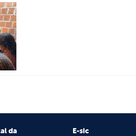
al da
E-sic