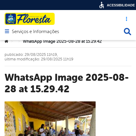
ACESSIBILIDADE
Acesso ráp
Busca
Serviços e Informações
Abrir menu principal de navegação
Você está aqui:
WhatsApp Image 2025-08-28 at 15.29.42
>
>
publicado: 29/08/2025 11h19,
última modificação: 29/08/2025 11h19
WhatsApp Image 2025-08-
28 at 15.29.42
book