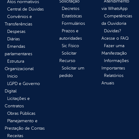
Solicitação
Atendimento
Atos normativos
Decretos
via WhatsApp
Central de Dúvidas
Estatísticas
Competências
Convênios e
Formulários
da Ouvidoria
Transferências
Prazos e
Dúvidas?
Despesas
autoridades
Acesse o FAQ
Diárias
Sic Físico
Fazer uma
Emendas
Solicitar
Manifestação
parlamentares
Recurso
Informações
Estrutura
Solicitar um
Importantes
Organizacional
pedido
Relatórios
Inicio
Anuais
LGPD e Governo
Digital
Licitações e
Contratos
Obras Públicas
Planejamento e
Prestação de Contas
Receitas