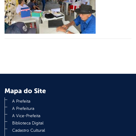
er
din
Mapa do Site
A Prefeita
A Prefeitura
A Vice-Prefeita
Biblioteca Digital
Cadastro Cultural