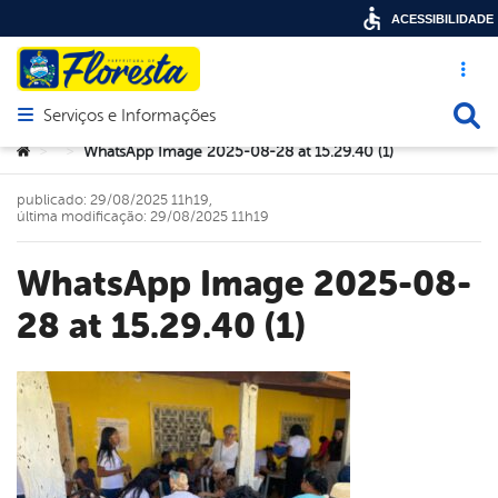
ACESSIBILIDADE
Acesso ráp
Busca
Serviços e Informações
Abrir menu principal de navegação
Você está aqui:
WhatsApp Image 2025-08-28 at 15.29.40 (1)
>
>
publicado: 29/08/2025 11h19,
última modificação: 29/08/2025 11h19
WhatsApp Image 2025-08-
28 at 15.29.40 (1)
book