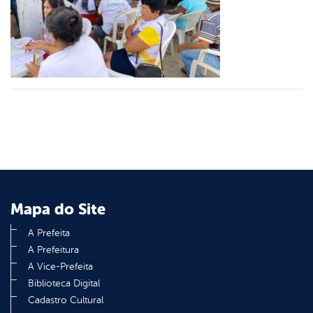
er
din
Mapa do Site
A Prefeita
A Prefeitura
A Vice-Prefeita
Biblioteca Digital
Cadastro Cultural