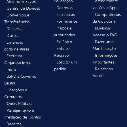
Solicitação
Atendimento
Atos normativos
Decretos
via WhatsApp
Central de Dúvidas
Estatísticas
Competências
Convênios e
Formulários
da Ouvidoria
Transferências
Prazos e
Dúvidas?
Despesas
autoridades
Acesse o FAQ
Diárias
Sic Físico
Fazer uma
Emendas
Solicitar
Manifestação
parlamentares
Recurso
Informações
Estrutura
Solicitar um
Importantes
Organizacional
pedido
Relatórios
Inicio
Anuais
LGPD e Governo
Digital
Licitações e
Contratos
Obras Públicas
Planejamento e
Prestação de Contas
Receitas