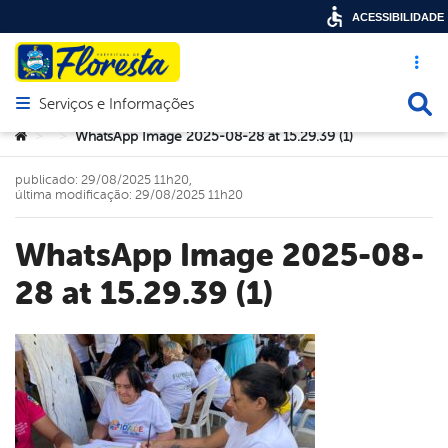
ACESSIBILIDADE
Acesso ráp
Busca
Serviços e Informações
Abrir menu principal de navegação
Você está aqui:
WhatsApp Image 2025-08-28 at 15.29.39 (1)
>
>
publicado: 29/08/2025 11h20,
última modificação: 29/08/2025 11h20
WhatsApp Image 2025-08-
28 at 15.29.39 (1)
book