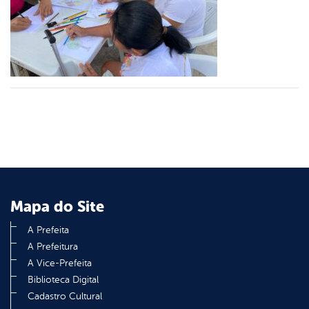
er
din
Mapa do Site
A Prefeita
A Prefeitura
A Vice-Prefeita
Biblioteca Digital
Cadastro Cultural