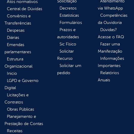
Solicitação
Atendimento
Atos normativos
Decretos
via WhatsApp
Central de Dúvidas
Estatísticas
Competências
Convênios e
Formulários
da Ouvidoria
Transferências
Prazos e
Dúvidas?
Despesas
autoridades
Acesse o FAQ
Diárias
Sic Físico
Fazer uma
Emendas
Solicitar
Manifestação
parlamentares
Recurso
Informações
Estrutura
Solicitar um
Importantes
Organizacional
pedido
Relatórios
Inicio
Anuais
LGPD e Governo
Digital
Licitações e
Contratos
Obras Públicas
Planejamento e
Prestação de Contas
Receitas