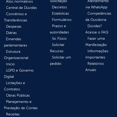
Solicitação
Atendimento
Atos normativos
Decretos
via WhatsApp
Central de Dúvidas
Estatísticas
Competências
Convênios e
Formulários
da Ouvidoria
Transferências
Prazos e
Dúvidas?
Despesas
autoridades
Acesse o FAQ
Diárias
Sic Físico
Fazer uma
Emendas
Solicitar
Manifestação
parlamentares
Recurso
Informações
Estrutura
Solicitar um
Importantes
Organizacional
pedido
Relatórios
Inicio
Anuais
LGPD e Governo
Digital
Licitações e
Contratos
Obras Públicas
Planejamento e
Prestação de Contas
Receitas