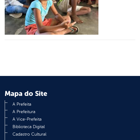
er
din
Mapa do Site
A Prefeita
A Prefeitura
A Vice-Prefeita
Biblioteca Digital
Cadastro Cultural