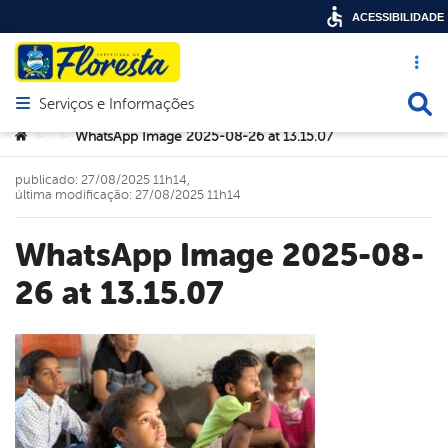
ACESSIBILIDADE
Acesso ráp
Busca
Serviços e Informações
Abrir menu principal de navegação
Você está aqui:
WhatsApp Image 2025-08-26 at 13.15.07
>
>
publicado: 27/08/2025 11h14,
última modificação: 27/08/2025 11h14
WhatsApp Image 2025-08-
26 at 13.15.07
book