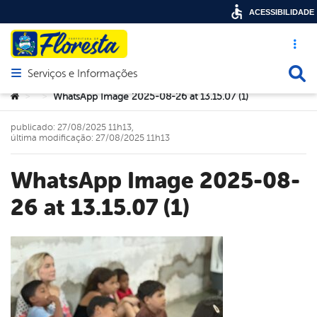
ACESSIBILIDADE
Acesso ráp
Busca
Serviços e Informações
Abrir menu principal de navegação
Você está aqui:
WhatsApp Image 2025-08-26 at 13.15.07 (1)
>
>
publicado: 27/08/2025 11h13,
última modificação: 27/08/2025 11h13
WhatsApp Image 2025-08-
26 at 13.15.07 (1)
book