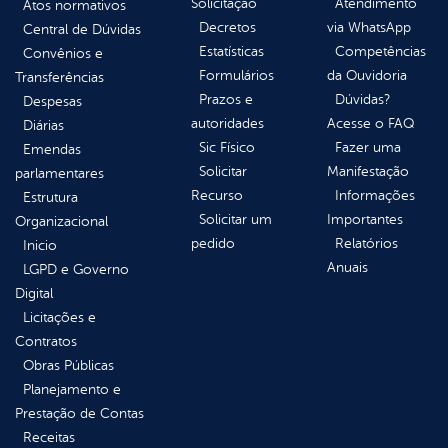
Solicitação
Atendimento
Atos normativos
Decretos
via WhatsApp
Central de Dúvidas
Estatísticas
Competências
Convênios e
Formulários
da Ouvidoria
Transferências
Prazos e
Dúvidas?
Despesas
autoridades
Acesse o FAQ
Diárias
Sic Físico
Fazer uma
Emendas
Solicitar
Manifestação
parlamentares
Recurso
Informações
Estrutura
Solicitar um
Importantes
Organizacional
pedido
Relatórios
Inicio
Anuais
LGPD e Governo
Digital
Licitações e
Contratos
Obras Públicas
Planejamento e
Prestação de Contas
Receitas