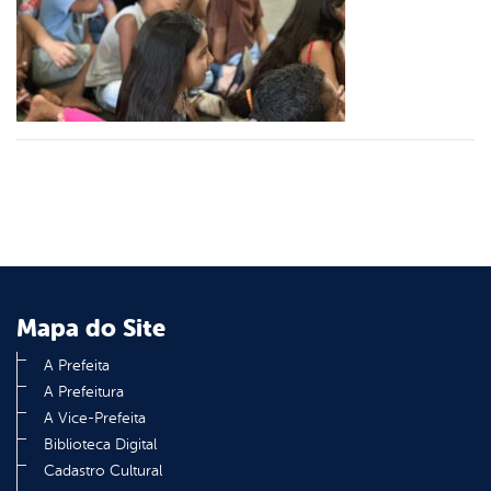
er
din
Mapa do Site
A Prefeita
A Prefeitura
A Vice-Prefeita
Biblioteca Digital
Cadastro Cultural