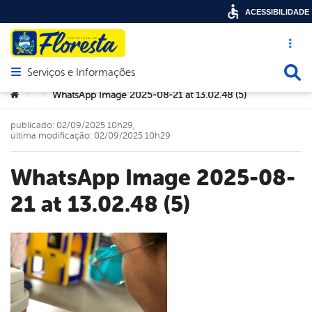
ACESSIBILIDADE
Acesso ráp
Busca
Serviços e Informações
Abrir menu principal de navegação
Você está aqui:
WhatsApp Image 2025-08-21 at 13.02.48 (5)
>
>
publicado: 02/09/2025 10h29,
última modificação: 02/09/2025 10h29
WhatsApp Image 2025-08-
21 at 13.02.48 (5)
book