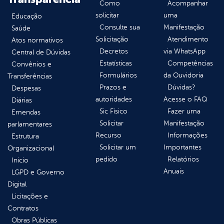
Como
Acompanhar
solicitar
uma
Educação
Consulte sua
Manifestação
Saúde
Solicitação
Atendimento
Atos normativos
Decretos
via WhatsApp
Central de Dúvidas
Estatísticas
Competências
Convênios e
Formulários
da Ouvidoria
Transferências
Prazos e
Dúvidas?
Despesas
autoridades
Acesse o FAQ
Diárias
Sic Físico
Fazer uma
Emendas
Solicitar
Manifestação
parlamentares
Recurso
Informações
Estrutura
Solicitar um
Importantes
Organizacional
pedido
Relatórios
Inicio
Anuais
LGPD e Governo
Digital
Licitações e
Contratos
Obras Públicas