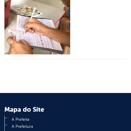
er
din
Mapa do Site
A Prefeita
A Prefeitura