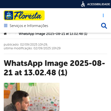
ACESSIBILIDADE
Acesso ráp
Busca
Serviços e Informações
Abrir menu principal de navegação
Você está aqui:
WhatsApp Image 2025-08-21 at 13.02.48 (1)
>
>
publicado: 02/09/2025 10h29,
última modificação: 02/09/2025 10h29
WhatsApp Image 2025-08-
21 at 13.02.48 (1)
book