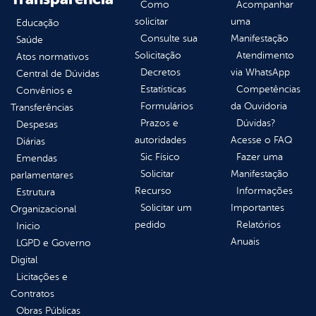
Como
Acompanhar
solicitar
uma
Educação
Consulte sua
Manifestação
Saúde
Solicitação
Atendimento
Atos normativos
Decretos
via WhatsApp
Central de Dúvidas
Estatísticas
Competências
Convênios e
Formulários
da Ouvidoria
Transferências
Prazos e
Dúvidas?
Despesas
autoridades
Acesse o FAQ
Diárias
Sic Físico
Fazer uma
Emendas
Solicitar
Manifestação
parlamentares
Recurso
Informações
Estrutura
Solicitar um
Importantes
Organizacional
pedido
Relatórios
Inicio
Anuais
LGPD e Governo
Digital
Licitações e
Contratos
Obras Públicas