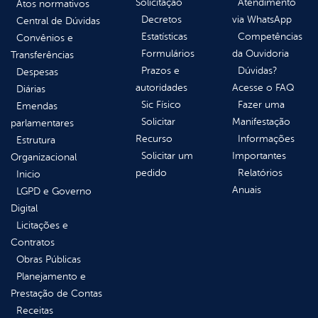
Solicitação
Atendimento
Atos normativos
Decretos
via WhatsApp
Central de Dúvidas
Estatísticas
Competências
Convênios e
Formulários
da Ouvidoria
Transferências
Prazos e
Dúvidas?
Despesas
autoridades
Acesse o FAQ
Diárias
Sic Físico
Fazer uma
Emendas
Solicitar
Manifestação
parlamentares
Recurso
Informações
Estrutura
Solicitar um
Importantes
Organizacional
pedido
Relatórios
Inicio
Anuais
LGPD e Governo
Digital
Licitações e
Contratos
Obras Públicas
Planejamento e
Prestação de Contas
Receitas