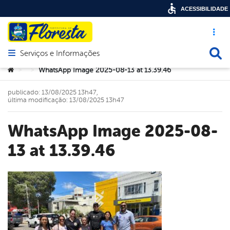
ACESSIBILIDADE
Acesso ráp
Busca
Serviços e Informações
Abrir menu principal de navegação
Você está aqui:
WhatsApp Image 2025-08-13 at 13.39.46
>
>
publicado: 13/08/2025 13h47,
última modificação: 13/08/2025 13h47
WhatsApp Image 2025-08-
13 at 13.39.46
book