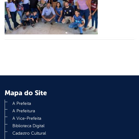
er
din
Mapa do Site
A Prefeita
A Prefeitura
A Vice-Prefeita
Biblioteca Digital
Cadastro Cultural