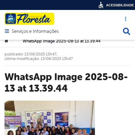
ACESSIBILIDADE
Acesso ráp
Busca
Serviços e Informações
Abrir menu principal de navegação
Você está aqui:
WhatsApp Image 2025-08-13 at 13.39.44
>
>
publicado: 13/08/2025 13h47,
última modificação: 13/08/2025 13h47
WhatsApp Image 2025-08-
13 at 13.39.44
book