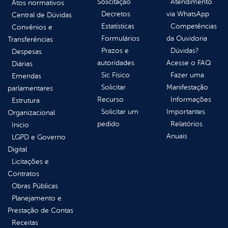
Solicitação
Atendimento
Atos normativos
Decretos
via WhatsApp
Central de Dúvidas
Estatísticas
Competências
Convênios e
Formulários
da Ouvidoria
Transferências
Prazos e
Dúvidas?
Despesas
autoridades
Acesse o FAQ
Diárias
Sic Físico
Fazer uma
Emendas
Solicitar
Manifestação
parlamentares
Recurso
Informações
Estrutura
Solicitar um
Importantes
Organizacional
pedido
Relatórios
Inicio
Anuais
LGPD e Governo
Digital
Licitações e
Contratos
Obras Públicas
Planejamento e
Prestação de Contas
Receitas