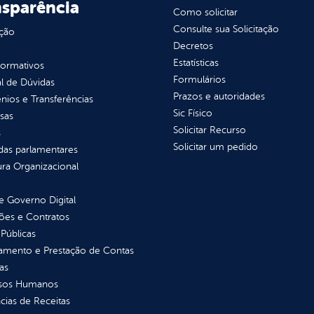
nsparência
Como solicitar
Consulte sua Solicitação
ção
Decretos
Estatísticas
normativos
Formulários
l de Dúvidas
Prazos e autoridades
ios e Transferências
Sic Físico
sas
Solicitar Recurso
s
Solicitar um pedido
as parlamentares
ura Organizacional
 Governo Digital
ções e Contratos
Públicas
jamento e Prestação de Contas
as
sos Humanos
ias de Receitas