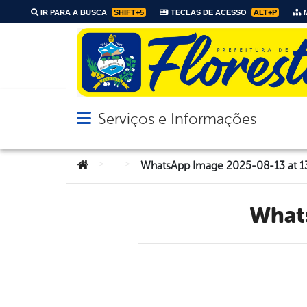
IR PARA A BUSCA
SHIFT+5
TECLAS DE ACESSO
ALT+P
M
Serviços e Informações
Abrir menu principal de navegação
Você está aqui:
>
>
WhatsApp Image 2025-08-13 at 13
Wha