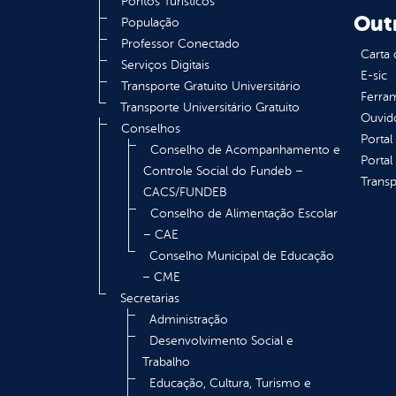
Pontos Turísticos
Out
População
Professor Conectado
Carta 
Serviços Digitais
E-sic
Transporte Gratuito Universitário
Ferram
Transporte Universitário Gratuito
Ouvid
Conselhos
Portal
Conselho de Acompanhamento e
Portal
Controle Social do Fundeb –
Transp
CACS/FUNDEB
Conselho de Alimentação Escolar
– CAE
Conselho Municipal de Educação
– CME
Secretarias
Administração
Desenvolvimento Social e
Trabalho
Educação, Cultura, Turismo e