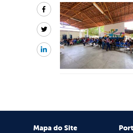
Facebook
Twitter
Linkedin
Mapa do Site
Port