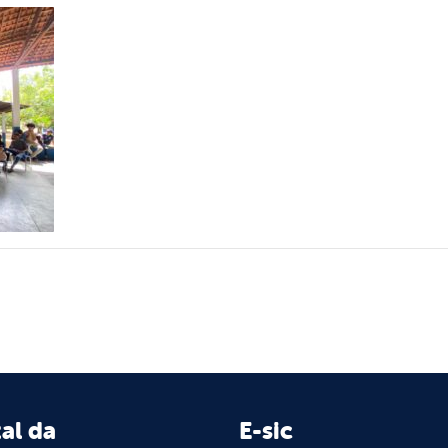
al da
E-sic