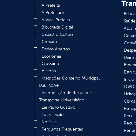
Tra
A Prefeita
A Prefeitura
Educa
A Vice-Prefeita
Saúde
Biblioteca Digital
Atos 
Cadastro Cultural
Centra
Contato
Convên
Dados Abertos
Despe
Economia
Diária
Glossário
Emend
História
Estrut
Inscrições Conselho Municipal
Inicio
LGBTQIA+
LGPD e
Interposição de Recurso –
Licita
Transporte Universitário
Obras 
Lei Paulo Gustavo
Plane
Localização
Receit
Notícias
Recur
Perguntas Frequentes
Renúnc