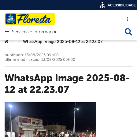
ACESSIBILIDADE
Acesso ráp
Busca
Serviços e Informações
Abrir menu principal de navegação
Você está aqui:
WhatsApp Image 2025-08-12 at 22.23.07
>
>
publicado: 13/08/2025 09h00,
última modificação: 13/08/2025 09h00
WhatsApp Image 2025-08-
12 at 22.23.07
book