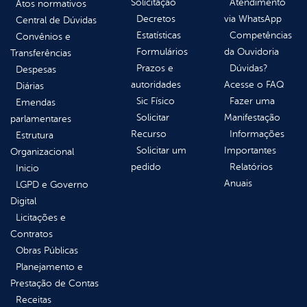
Solicitação
Atendimento
Atos normativos
Decretos
via WhatsApp
Central de Dúvidas
Estatísticas
Competências
Convênios e
Formulários
da Ouvidoria
Transferências
Prazos e
Dúvidas?
Despesas
autoridades
Acesse o FAQ
Diárias
Sic Físico
Fazer uma
Emendas
Solicitar
Manifestação
parlamentares
Recurso
Informações
Estrutura
Solicitar um
Importantes
Organizacional
pedido
Relatórios
Inicio
Anuais
LGPD e Governo
Digital
Licitações e
Contratos
Obras Públicas
Planejamento e
Prestação de Contas
Receitas