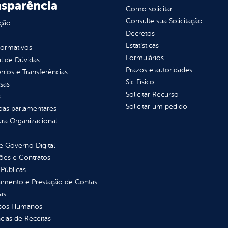
nsparência
Como solicitar
Consulte sua Solicitação
ção
Decretos
Estatísticas
normativos
Formulários
l de Dúvidas
Prazos e autoridades
ios e Transferências
Sic Físico
sas
Solicitar Recurso
s
Solicitar um pedido
as parlamentares
ura Organizacional
 Governo Digital
ções e Contratos
Públicas
jamento e Prestação de Contas
as
sos Humanos
ias de Receitas