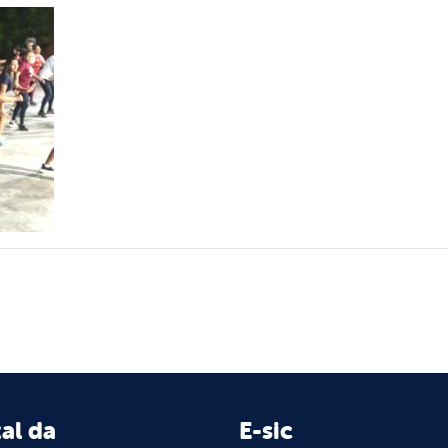
al da
E-sic