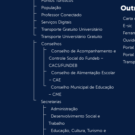
Pontos Turísticos
Out
População
Professor Conectado
Carta 
Serviços Digitais
E-sic
Transporte Gratuito Universitário
Ferram
Transporte Universitário Gratuito
Ouvid
Conselhos
Portal
Conselho de Acompanhamento e
Portal
Controle Social do Fundeb –
Transp
CACS/FUNDEB
Conselho de Alimentação Escolar
– CAE
Conselho Municipal de Educação
– CME
Secretarias
Administração
Desenvolvimento Social e
Trabalho
Educação, Cultura, Turismo e