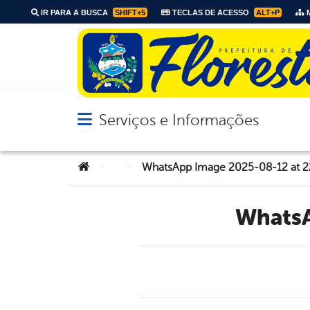
IR PARA A BUSCA
SHIFT+5
TECLAS DE ACESSO
ALT+P
M
Serviços e Informações
Abrir menu principal de navegação
Você está aqui:
>
>
WhatsApp Image 2025-08-12 at 22
What