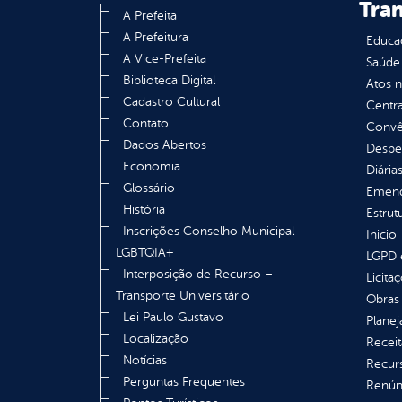
Tra
A Prefeita
A Prefeitura
Educa
A Vice-Prefeita
Saúde
Biblioteca Digital
Atos 
Cadastro Cultural
Centra
Contato
Convên
Dados Abertos
Despe
Economia
Diária
Glossário
Emend
História
Estrut
Inscrições Conselho Municipal
Inicio
LGBTQIA+
LGPD e
Interposição de Recurso –
Licita
Transporte Universitário
Obras 
Lei Paulo Gustavo
Plane
Localização
Receit
Notícias
Recur
Perguntas Frequentes
Renúnc