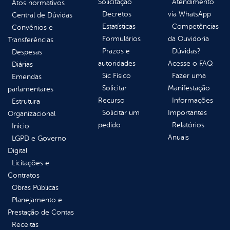
Solicitação
Atendimento
Atos normativos
Decretos
via WhatsApp
Central de Dúvidas
Estatísticas
Competências
Convênios e
Formulários
da Ouvidoria
Transferências
Prazos e
Dúvidas?
Despesas
autoridades
Acesse o FAQ
Diárias
Sic Físico
Fazer uma
Emendas
Solicitar
Manifestação
parlamentares
Recurso
Informações
Estrutura
Solicitar um
Importantes
Organizacional
pedido
Relatórios
Inicio
Anuais
LGPD e Governo
Digital
Licitações e
Contratos
Obras Públicas
Planejamento e
Prestação de Contas
Receitas