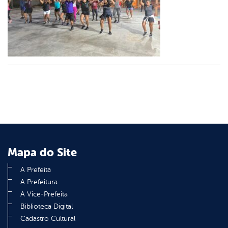
er
din
Mapa do Site
A Prefeita
A Prefeitura
A Vice-Prefeita
Biblioteca Digital
Cadastro Cultural