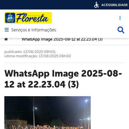
ACESSIBILIDADE
Acesso ráp
Busca
Serviços e Informações
Abrir menu principal de navegação
Você está aqui:
WhatsApp Image 2025-08-12 at 22.23.04 (3)
>
>
publicado: 13/08/2025 09h00,
última modificação: 13/08/2025 09h00
WhatsApp Image 2025-08-
12 at 22.23.04 (3)
book