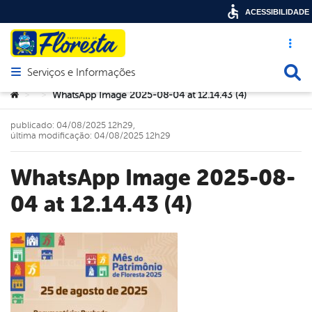
ACESSIBILIDADE
Acesso ráp
Busca
Serviços e Informações
Abrir menu principal de navegação
Você está aqui:
WhatsApp Image 2025-08-04 at 12.14.43 (4)
>
>
publicado: 04/08/2025 12h29,
última modificação: 04/08/2025 12h29
WhatsApp Image 2025-08-
04 at 12.14.43 (4)
book