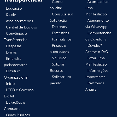
Como
Acompanhar
solicitar
uma
Educação
Consulte sua
Manifestação
Saúde
Solicitação
Atendimento
Atos normativos
Decretos
via WhatsApp
Central de Dúvidas
Estatísticas
Competências
Convênios e
Formulários
da Ouvidoria
Transferências
Prazos e
Dúvidas?
Despesas
autoridades
Acesse o FAQ
Diárias
Sic Físico
Fazer uma
Emendas
Solicitar
Manifestação
parlamentares
Recurso
Informações
Estrutura
Solicitar um
Importantes
Organizacional
pedido
Relatórios
Inicio
Anuais
LGPD e Governo
Digital
Licitações e
Contratos
Obras Públicas