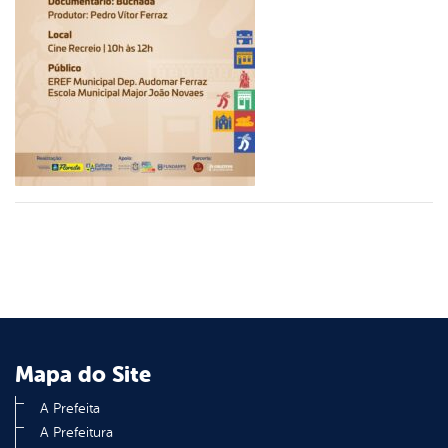
er
din
Mapa do Site
A Prefeita
A Prefeitura