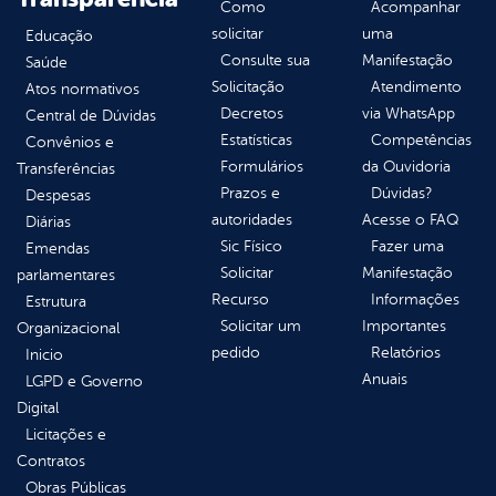
Como
Acompanhar
solicitar
uma
Educação
Consulte sua
Manifestação
Saúde
Solicitação
Atendimento
Atos normativos
Decretos
via WhatsApp
Central de Dúvidas
Estatísticas
Competências
Convênios e
Formulários
da Ouvidoria
Transferências
Prazos e
Dúvidas?
Despesas
autoridades
Acesse o FAQ
Diárias
Sic Físico
Fazer uma
Emendas
Solicitar
Manifestação
parlamentares
Recurso
Informações
Estrutura
Solicitar um
Importantes
Organizacional
pedido
Relatórios
Inicio
Anuais
LGPD e Governo
Digital
Licitações e
Contratos
Obras Públicas