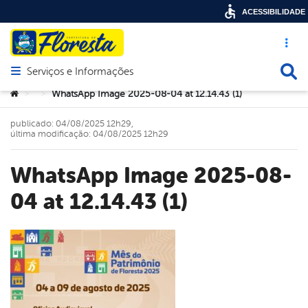
ACESSIBILIDADE
Acesso ráp
Busca
Serviços e Informações
Abrir menu principal de navegação
Você está aqui:
WhatsApp Image 2025-08-04 at 12.14.43 (1)
>
>
publicado: 04/08/2025 12h29,
última modificação: 04/08/2025 12h29
WhatsApp Image 2025-08-
04 at 12.14.43 (1)
book