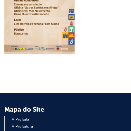
er
din
Mapa do Site
A Prefeita
A Prefeitura