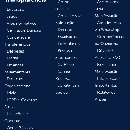
Como
Acompanhar
solicitar
uma
Educação
Consulte sua
Manifestação
Saúde
Solicitação
Atendimento
Atos normativos
Decretos
via WhatsApp
Central de Dúvidas
Estatísticas
Competências
Convênios e
Formulários
da Ouvidoria
Transferências
Prazos e
Dúvidas?
Despesas
autoridades
Acesse o FAQ
Diárias
Sic Físico
Fazer uma
Emendas
Solicitar
Manifestação
parlamentares
Recurso
Informações
Estrutura
Solicitar um
Importantes
Organizacional
pedido
Relatórios
Inicio
Anuais
LGPD e Governo
Digital
Licitações e
Contratos
Obras Públicas