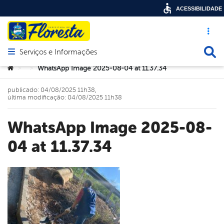
ACESSIBILIDADE
Acesso ráp
Busca
Serviços e Informações
Abrir menu principal de navegação
Você está aqui:
WhatsApp Image 2025-08-04 at 11.37.34
>
>
publicado: 04/08/2025 11h38,
última modificação: 04/08/2025 11h38
WhatsApp Image 2025-08-
04 at 11.37.34
book