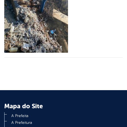
er
din
Mapa do Site
A Prefeita
A Prefeitura