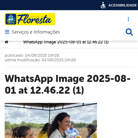
ACESSIBILIDADE
Acesso ráp
Busca
Serviços e Informações
Abrir menu principal de navegação
Você está aqui:
WhatsApp Image 2025-08-01 at 12.46.22 (1)
>
>
publicado: 04/08/2025 10h28,
última modificação: 04/08/2025 10h28
WhatsApp Image 2025-08-
01 at 12.46.22 (1)
book