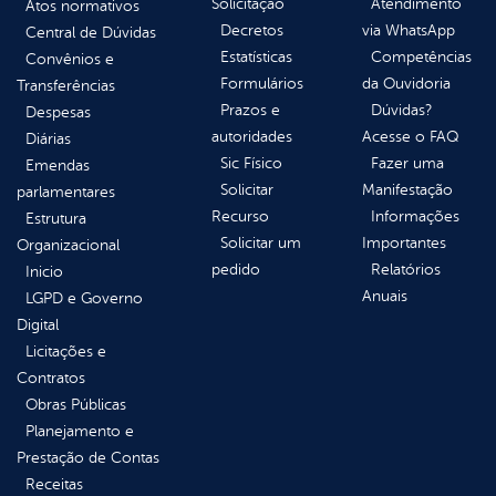
Solicitação
Atendimento
Atos normativos
Decretos
via WhatsApp
Central de Dúvidas
Estatísticas
Competências
Convênios e
Formulários
da Ouvidoria
Transferências
Prazos e
Dúvidas?
Despesas
autoridades
Acesse o FAQ
Diárias
Sic Físico
Fazer uma
Emendas
Solicitar
Manifestação
parlamentares
Recurso
Informações
Estrutura
Solicitar um
Importantes
Organizacional
pedido
Relatórios
Inicio
Anuais
LGPD e Governo
Digital
Licitações e
Contratos
Obras Públicas
Planejamento e
Prestação de Contas
Receitas