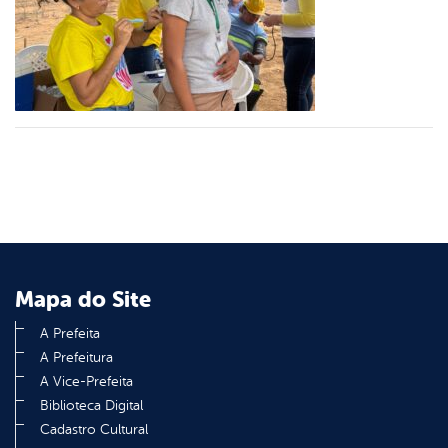
er
din
Mapa do Site
A Prefeita
A Prefeitura
A Vice-Prefeita
Biblioteca Digital
Cadastro Cultural