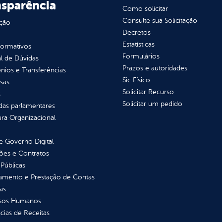
nsparência
Como solicitar
Consulte sua Solicitação
ção
Decretos
Estatísticas
normativos
Formulários
l de Dúvidas
Prazos e autoridades
ios e Transferências
Sic Físico
sas
Solicitar Recurso
s
Solicitar um pedido
as parlamentares
ura Organizacional
 Governo Digital
ções e Contratos
Públicas
jamento e Prestação de Contas
as
sos Humanos
ias de Receitas