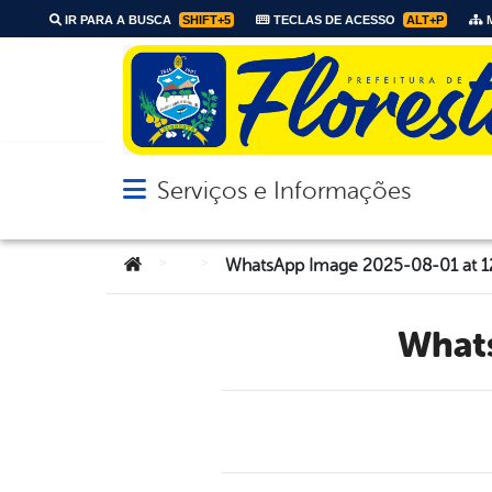
IR PARA A BUSCA
SHIFT+5
TECLAS DE ACESSO
ALT+P
M
Serviços e Informações
Abrir menu principal de navegação
Você está aqui:
>
>
WhatsApp Image 2025-08-01 at 1
Wha