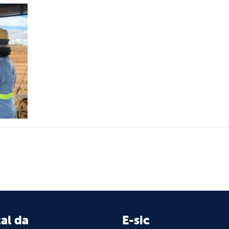
al da
E-sic