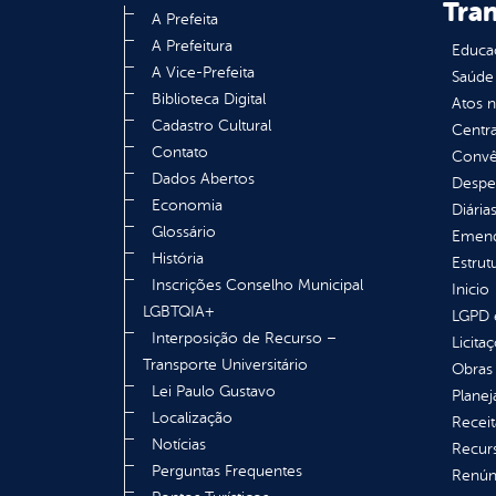
Tra
A Prefeita
A Prefeitura
Educa
A Vice-Prefeita
Saúde
Biblioteca Digital
Atos 
Cadastro Cultural
Centra
Contato
Convên
Dados Abertos
Despe
Economia
Diária
Glossário
Emend
História
Estrut
Inscrições Conselho Municipal
Inicio
LGBTQIA+
LGPD e
Interposição de Recurso –
Licita
Transporte Universitário
Obras 
Lei Paulo Gustavo
Plane
Localização
Receit
Notícias
Recur
Perguntas Frequentes
Renúnc