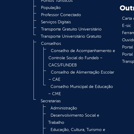
Pontos Turísticos
Out
População
Professor Conectado
Carta 
Serviços Digitais
E-sic
Transporte Gratuito Universitário
Ferram
Transporte Universitário Gratuito
Ouvid
Conselhos
Portal
Conselho de Acompanhamento e
Portal
Controle Social do Fundeb –
Transp
CACS/FUNDEB
Conselho de Alimentação Escolar
– CAE
Conselho Municipal de Educação
– CME
Secretarias
Administração
Desenvolvimento Social e
Trabalho
Educação, Cultura, Turismo e