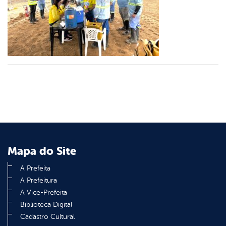
er
din
Mapa do Site
A Prefeita
A Prefeitura
A Vice-Prefeita
Biblioteca Digital
Cadastro Cultural