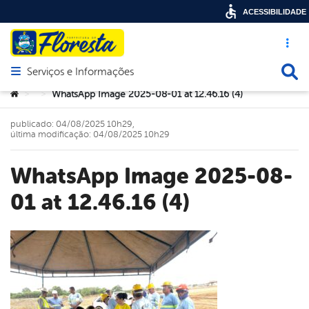
ACESSIBILIDADE
Acesso ráp
Busca
Serviços e Informações
Abrir menu principal de navegação
Você está aqui:
WhatsApp Image 2025-08-01 at 12.46.16 (4)
>
>
publicado: 04/08/2025 10h29,
última modificação: 04/08/2025 10h29
WhatsApp Image 2025-08-
01 at 12.46.16 (4)
book