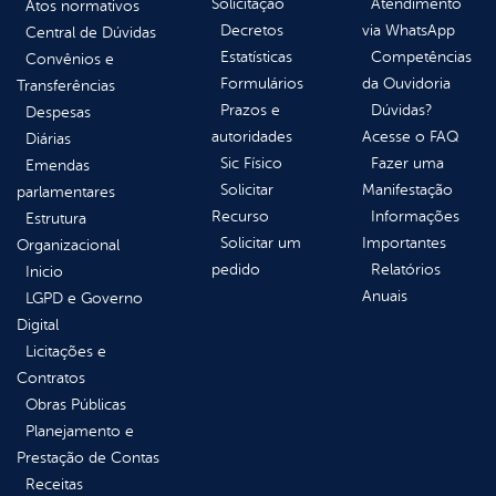
Solicitação
Atendimento
Atos normativos
Decretos
via WhatsApp
Central de Dúvidas
Estatísticas
Competências
Convênios e
Formulários
da Ouvidoria
Transferências
Prazos e
Dúvidas?
Despesas
autoridades
Acesse o FAQ
Diárias
Sic Físico
Fazer uma
Emendas
Solicitar
Manifestação
parlamentares
Recurso
Informações
Estrutura
Solicitar um
Importantes
Organizacional
pedido
Relatórios
Inicio
Anuais
LGPD e Governo
Digital
Licitações e
Contratos
Obras Públicas
Planejamento e
Prestação de Contas
Receitas