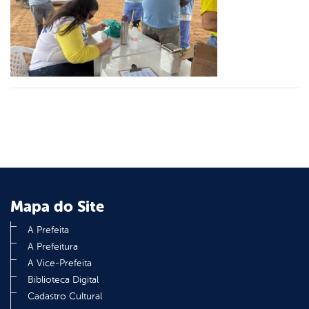
er
din
Mapa do Site
A Prefeita
A Prefeitura
A Vice-Prefeita
Biblioteca Digital
Cadastro Cultural