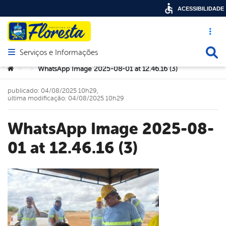
ACESSIBILIDADE
Acesso ráp
Busca
Serviços e Informações
Abrir menu principal de navegação
Você está aqui:
WhatsApp Image 2025-08-01 at 12.46.16 (3)
>
>
publicado: 04/08/2025 10h29,
última modificação: 04/08/2025 10h29
WhatsApp Image 2025-08-
01 at 12.46.16 (3)
book