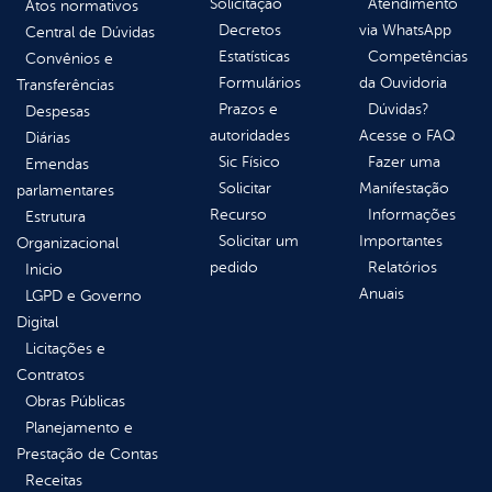
Solicitação
Atendimento
Atos normativos
Decretos
via WhatsApp
Central de Dúvidas
Estatísticas
Competências
Convênios e
Formulários
da Ouvidoria
Transferências
Prazos e
Dúvidas?
Despesas
autoridades
Acesse o FAQ
Diárias
Sic Físico
Fazer uma
Emendas
Solicitar
Manifestação
parlamentares
Recurso
Informações
Estrutura
Solicitar um
Importantes
Organizacional
pedido
Relatórios
Inicio
Anuais
LGPD e Governo
Digital
Licitações e
Contratos
Obras Públicas
Planejamento e
Prestação de Contas
Receitas