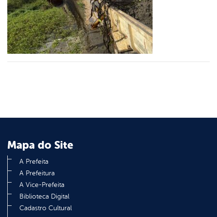
er
din
Mapa do Site
A Prefeita
A Prefeitura
A Vice-Prefeita
Biblioteca Digital
Cadastro Cultural