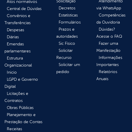
Solicitação
Atendimento
Atos normativos
Decretos
via WhatsApp
Central de Dúvidas
Estatísticas
Competências
Convênios e
Formulários
da Ouvidoria
Transferências
Prazos e
Dúvidas?
Despesas
autoridades
Acesse o FAQ
Diárias
Sic Físico
Fazer uma
Emendas
Solicitar
Manifestação
parlamentares
Recurso
Informações
Estrutura
Solicitar um
Importantes
Organizacional
pedido
Relatórios
Inicio
Anuais
LGPD e Governo
Digital
Licitações e
Contratos
Obras Públicas
Planejamento e
Prestação de Contas
Receitas