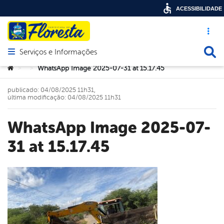
ACESSIBILIDADE
Acesso ráp
Busca
Serviços e Informações
Abrir menu principal de navegação
Você está aqui:
WhatsApp Image 2025-07-31 at 15.17.45
>
>
publicado: 04/08/2025 11h31,
última modificação: 04/08/2025 11h31
WhatsApp Image 2025-07-
31 at 15.17.45
book