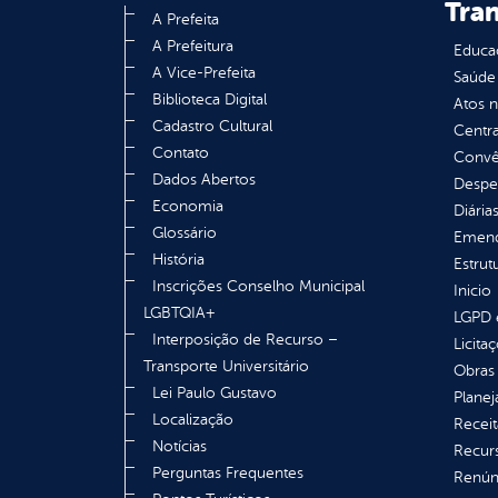
Tra
A Prefeita
A Prefeitura
Educa
A Vice-Prefeita
Saúde
Biblioteca Digital
Atos 
Cadastro Cultural
Centra
Contato
Convên
Dados Abertos
Despe
Economia
Diária
Glossário
Emend
História
Estrut
Inscrições Conselho Municipal
Inicio
LGBTQIA+
LGPD e
Interposição de Recurso –
Licita
Transporte Universitário
Obras 
Lei Paulo Gustavo
Plane
Localização
Receit
Notícias
Recur
Perguntas Frequentes
Renúnc