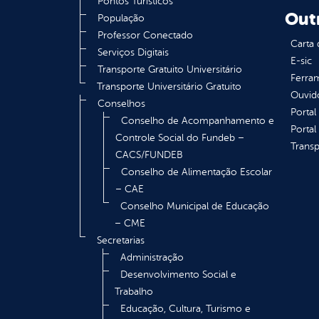
Pontos Turísticos
Out
População
Professor Conectado
Carta 
Serviços Digitais
E-sic
Transporte Gratuito Universitário
Ferram
Transporte Universitário Gratuito
Ouvid
Conselhos
Portal
Conselho de Acompanhamento e
Portal
Controle Social do Fundeb –
Transp
CACS/FUNDEB
Conselho de Alimentação Escolar
– CAE
Conselho Municipal de Educação
– CME
Secretarias
Administração
Desenvolvimento Social e
Trabalho
Educação, Cultura, Turismo e