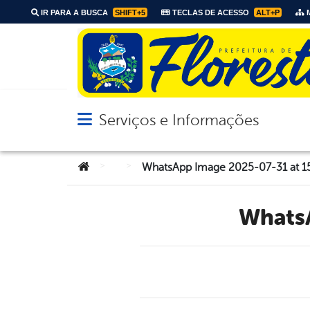
IR PARA A BUSCA
SHIFT+5
TECLAS DE ACESSO
ALT+P
M
Serviços e Informações
Abrir menu principal de navegação
Você está aqui:
>
>
WhatsApp Image 2025-07-31 at 15.
What