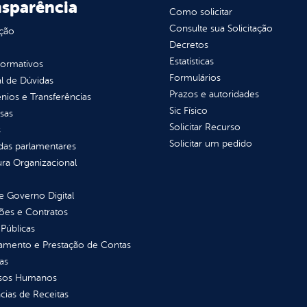
nsparência
Como solicitar
Consulte sua Solicitação
ção
Decretos
Estatísticas
normativos
Formulários
l de Dúvidas
Prazos e autoridades
ios e Transferências
Sic Físico
sas
Solicitar Recurso
s
Solicitar um pedido
as parlamentares
ura Organizacional
 Governo Digital
ções e Contratos
Públicas
jamento e Prestação de Contas
as
sos Humanos
ias de Receitas