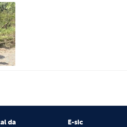
al da
E-sic