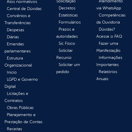
Solicitação
Atendimento
Atos normativos
Decretos
via WhatsApp
Central de Dúvidas
Estatísticas
Competências
Convênios e
Formulários
da Ouvidoria
Transferências
Prazos e
Dúvidas?
Despesas
autoridades
Acesse o FAQ
Diárias
Sic Físico
Fazer uma
Emendas
Solicitar
Manifestação
parlamentares
Recurso
Informações
Estrutura
Solicitar um
Importantes
Organizacional
pedido
Relatórios
Inicio
Anuais
LGPD e Governo
Digital
Licitações e
Contratos
Obras Públicas
Planejamento e
Prestação de Contas
Receitas