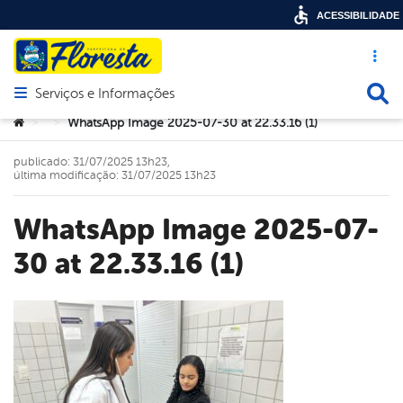
ACESSIBILIDADE
Acesso ráp
Busca
Serviços e Informações
Abrir menu principal de navegação
Você está aqui:
WhatsApp Image 2025-07-30 at 22.33.16 (1)
>
>
publicado: 31/07/2025 13h23,
última modificação: 31/07/2025 13h23
WhatsApp Image 2025-07-
30 at 22.33.16 (1)
book