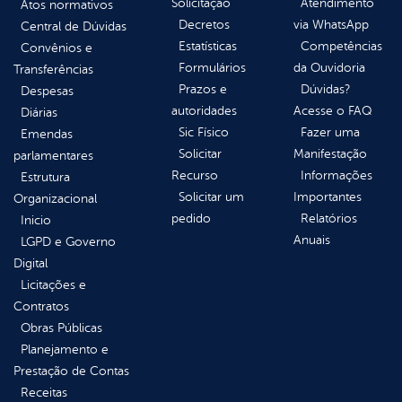
Solicitação
Atendimento
Atos normativos
Decretos
via WhatsApp
Central de Dúvidas
Estatísticas
Competências
Convênios e
Formulários
da Ouvidoria
Transferências
Prazos e
Dúvidas?
Despesas
autoridades
Acesse o FAQ
Diárias
Sic Físico
Fazer uma
Emendas
Solicitar
Manifestação
parlamentares
Recurso
Informações
Estrutura
Solicitar um
Importantes
Organizacional
pedido
Relatórios
Inicio
Anuais
LGPD e Governo
Digital
Licitações e
Contratos
Obras Públicas
Planejamento e
Prestação de Contas
Receitas