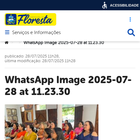
ACESSIBILIDADE
Acesso ráp
Busca
Serviços e Informações
Abrir menu principal de navegação
Você está aqui:
WhatsApp Image 2025-07-28 at 11.23.30
>
>
publicado: 28/07/2025 11h28,
última modificação: 28/07/2025 11h28
WhatsApp Image 2025-07-
28 at 11.23.30
book