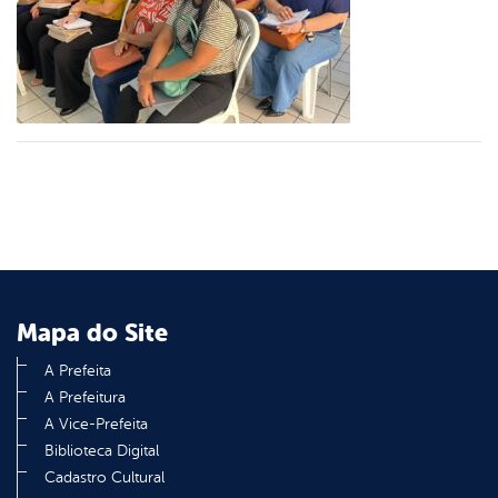
er
din
Mapa do Site
A Prefeita
A Prefeitura
A Vice-Prefeita
Biblioteca Digital
Cadastro Cultural