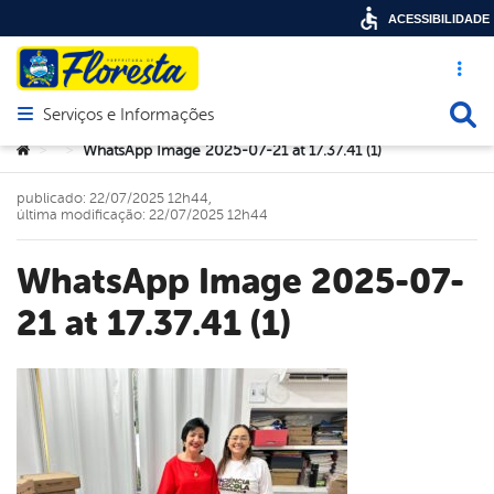
ACESSIBILIDADE
Acesso ráp
Busca
Serviços e Informações
Abrir menu principal de navegação
Você está aqui:
WhatsApp Image 2025-07-21 at 17.37.41 (1)
>
>
publicado: 22/07/2025 12h44,
última modificação: 22/07/2025 12h44
WhatsApp Image 2025-07-
21 at 17.37.41 (1)
book