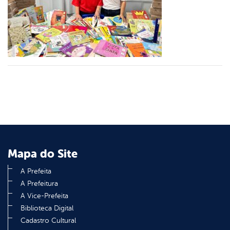
er
din
Mapa do Site
A Prefeita
A Prefeitura
A Vice-Prefeita
Biblioteca Digital
Cadastro Cultural