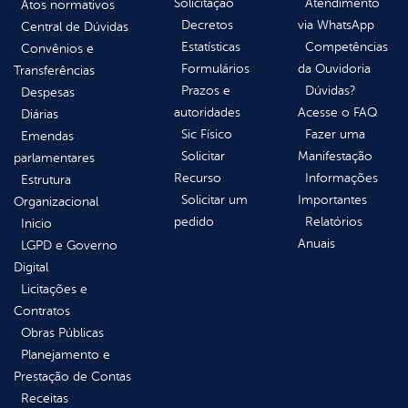
Solicitação
Atendimento
Atos normativos
Decretos
via WhatsApp
Central de Dúvidas
Estatísticas
Competências
Convênios e
Formulários
da Ouvidoria
Transferências
Prazos e
Dúvidas?
Despesas
autoridades
Acesse o FAQ
Diárias
Sic Físico
Fazer uma
Emendas
Solicitar
Manifestação
parlamentares
Recurso
Informações
Estrutura
Solicitar um
Importantes
Organizacional
pedido
Relatórios
Inicio
Anuais
LGPD e Governo
Digital
Licitações e
Contratos
Obras Públicas
Planejamento e
Prestação de Contas
Receitas