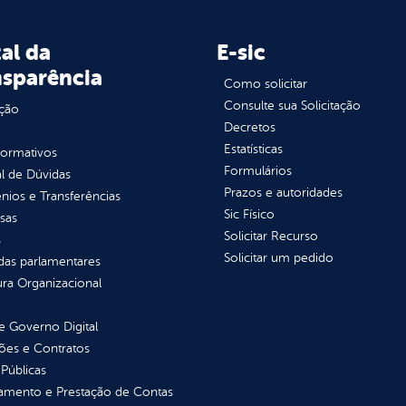
al da
E-sic
nsparência
Como solicitar
Consulte sua Solicitação
ção
Decretos
Estatísticas
normativos
Formulários
l de Dúvidas
Prazos e autoridades
ios e Transferências
Sic Físico
sas
Solicitar Recurso
s
Solicitar um pedido
as parlamentares
ura Organizacional
 Governo Digital
ções e Contratos
Públicas
jamento e Prestação de Contas