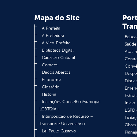
Mapa do Site
Port
Tra
A Prefeita
A Prefeitura
Educa
A Vice-Prefeita
Saúde
Biblioteca Digital
Atos 
Cadastro Cultural
Centra
Contato
Convên
Dados Abertos
Despe
Economia
Diária
Glossário
Emend
História
Estrut
Inscrições Conselho Municipal
Inicio
LGBTQIA+
LGPD e
Interposição de Recurso –
Licita
Transporte Universitário
Obras 
Lei Paulo Gustavo
Plane