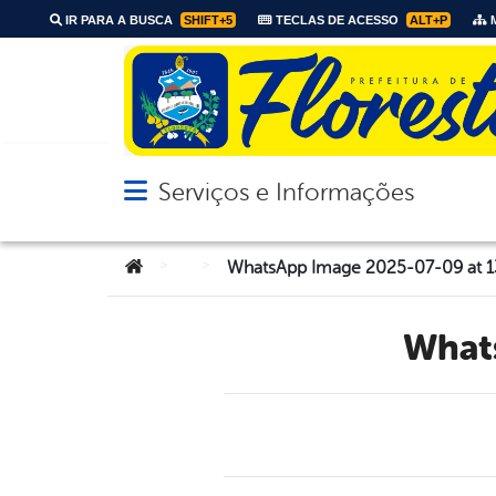
IR PARA A BUSCA
SHIFT+5
TECLAS DE ACESSO
ALT+P
M
Serviços e Informações
Abrir menu principal de navegação
Você está aqui:
>
>
WhatsApp Image 2025-07-09 at 1
Wha