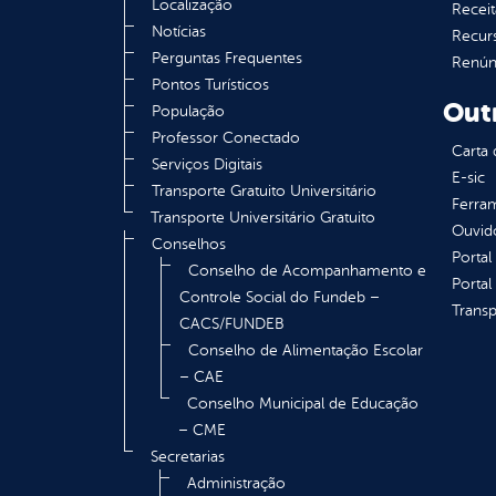
Localização
Receit
Notícias
Recur
Perguntas Frequentes
Renúnc
Pontos Turísticos
Out
População
Professor Conectado
Carta 
Serviços Digitais
E-sic
Transporte Gratuito Universitário
Ferram
Transporte Universitário Gratuito
Ouvid
Conselhos
Portal
Conselho de Acompanhamento e
Portal
Controle Social do Fundeb –
Transp
CACS/FUNDEB
Conselho de Alimentação Escolar
– CAE
Conselho Municipal de Educação
– CME
Secretarias
Administração