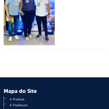
er
din
Mapa do Site
A Prefeita
A Prefeitura