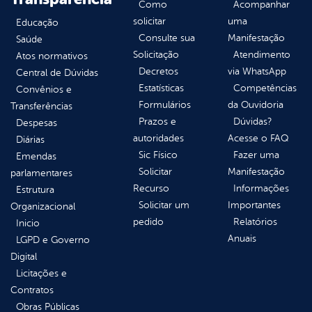
Como
Acompanhar
solicitar
uma
Educação
Consulte sua
Manifestação
Saúde
Solicitação
Atendimento
Atos normativos
Decretos
via WhatsApp
Central de Dúvidas
Estatísticas
Competências
Convênios e
Formulários
da Ouvidoria
Transferências
Prazos e
Dúvidas?
Despesas
autoridades
Acesse o FAQ
Diárias
Sic Físico
Fazer uma
Emendas
Solicitar
Manifestação
parlamentares
Recurso
Informações
Estrutura
Solicitar um
Importantes
Organizacional
pedido
Relatórios
Inicio
Anuais
LGPD e Governo
Digital
Licitações e
Contratos
Obras Públicas