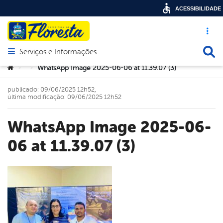
ACESSIBILIDADE
Acesso ráp
Busca
Serviços e Informações
Abrir menu principal de navegação
Você está aqui:
WhatsApp Image 2025-06-06 at 11.39.07 (3)
>
>
publicado: 09/06/2025 12h52,
última modificação: 09/06/2025 12h52
WhatsApp Image 2025-06-
06 at 11.39.07 (3)
book