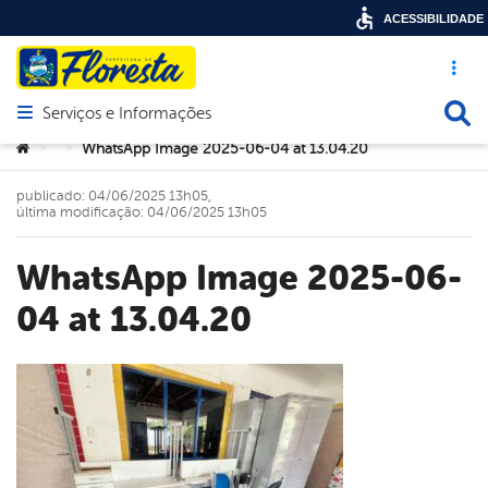
ACESSIBILIDADE
Acesso ráp
Busca
Serviços e Informações
Abrir menu principal de navegação
Você está aqui:
WhatsApp Image 2025-06-04 at 13.04.20
>
>
publicado: 04/06/2025 13h05,
última modificação: 04/06/2025 13h05
WhatsApp Image 2025-06-
04 at 13.04.20
book