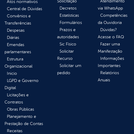
Solicitação
Atendimento
Atos normativos
Decretos
via WhatsApp
Central de Dúvidas
Estatísticas
Competências
Convênios e
Formulários
da Ouvidoria
Transferências
Prazos e
Dúvidas?
Despesas
autoridades
Acesse o FAQ
Diárias
Sic Físico
Fazer uma
Emendas
Solicitar
Manifestação
parlamentares
Recurso
Informações
Estrutura
Solicitar um
Importantes
Organizacional
pedido
Relatórios
Inicio
Anuais
LGPD e Governo
Digital
Licitações e
Contratos
Obras Públicas
Planejamento e
Prestação de Contas
Receitas