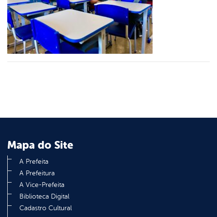
er
din
Mapa do Site
A Prefeita
A Prefeitura
A Vice-Prefeita
Biblioteca Digital
Cadastro Cultural