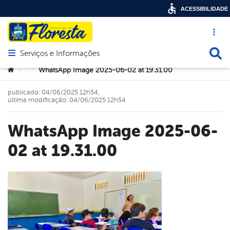
ACESSIBILIDADE
Acesso ráp
Busca
Serviços e Informações
Abrir menu principal de navegação
Você está aqui:
WhatsApp Image 2025-06-02 at 19.31.00
>
>
publicado: 04/06/2025 12h54,
última modificação: 04/06/2025 12h54
WhatsApp Image 2025-06-
02 at 19.31.00
book