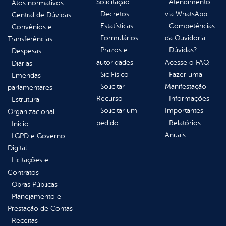
Solicitação
Atendimento
Atos normativos
Decretos
via WhatsApp
Central de Dúvidas
Estatísticas
Competências
Convênios e
Formulários
da Ouvidoria
Transferências
Prazos e
Dúvidas?
Despesas
autoridades
Acesse o FAQ
Diárias
Sic Físico
Fazer uma
Emendas
Solicitar
Manifestação
parlamentares
Recurso
Informações
Estrutura
Solicitar um
Importantes
Organizacional
pedido
Relatórios
Inicio
Anuais
LGPD e Governo
Digital
Licitações e
Contratos
Obras Públicas
Planejamento e
Prestação de Contas
Receitas