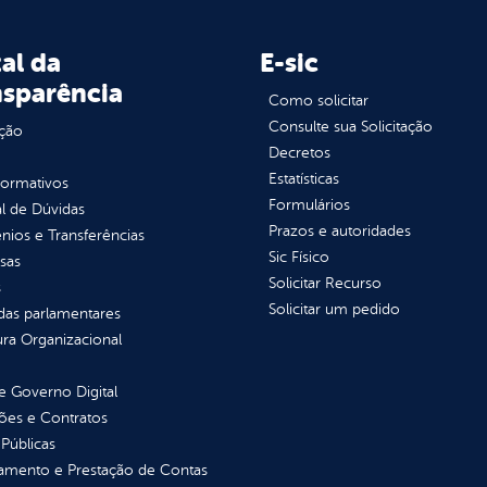
al da
E-sic
nsparência
Como solicitar
Consulte sua Solicitação
ção
Decretos
Estatísticas
normativos
Formulários
l de Dúvidas
Prazos e autoridades
ios e Transferências
Sic Físico
sas
Solicitar Recurso
s
Solicitar um pedido
as parlamentares
ura Organizacional
 Governo Digital
ções e Contratos
Públicas
jamento e Prestação de Contas