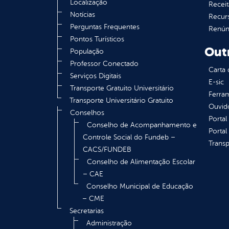
Localização
Receit
Notícias
Recur
Perguntas Frequentes
Renúnc
Pontos Turísticos
Out
População
Professor Conectado
Carta 
Serviços Digitais
E-sic
Transporte Gratuito Universitário
Ferram
Transporte Universitário Gratuito
Ouvid
Conselhos
Portal
Conselho de Acompanhamento e
Portal
Controle Social do Fundeb –
Transp
CACS/FUNDEB
Conselho de Alimentação Escolar
– CAE
Conselho Municipal de Educação
– CME
Secretarias
Administração