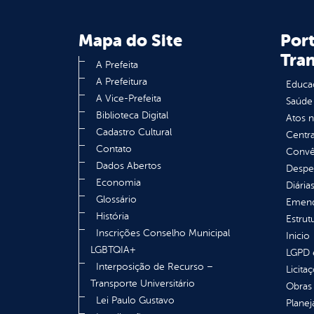
Mapa do Site
Port
Tra
A Prefeita
A Prefeitura
Educa
A Vice-Prefeita
Saúde
Biblioteca Digital
Atos 
Cadastro Cultural
Centra
Contato
Convên
Dados Abertos
Despe
Economia
Diária
Glossário
Emend
História
Estrut
Inscrições Conselho Municipal
Inicio
LGBTQIA+
LGPD e
Interposição de Recurso –
Licita
Transporte Universitário
Obras 
Lei Paulo Gustavo
Plane