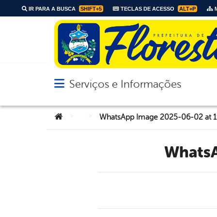
IR PARA A BUSCA
SHIFT+5
TECLAS DE ACESSO
ALT+P
M
Serviços e Informações
Abrir menu principal de navegação
Você está aqui:
>
>
WhatsApp Image 2025-06-02 at 19
Whats