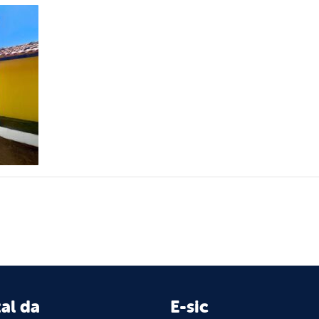
al da
E-sic