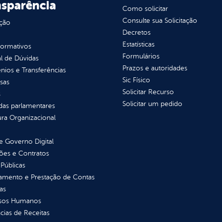
nsparência
Como solicitar
Consulte sua Solicitação
ção
Decretos
Estatísticas
normativos
Formulários
l de Dúvidas
Prazos e autoridades
ios e Transferências
Sic Físico
sas
Solicitar Recurso
s
Solicitar um pedido
as parlamentares
ura Organizacional
 Governo Digital
ções e Contratos
Públicas
jamento e Prestação de Contas
as
sos Humanos
ias de Receitas