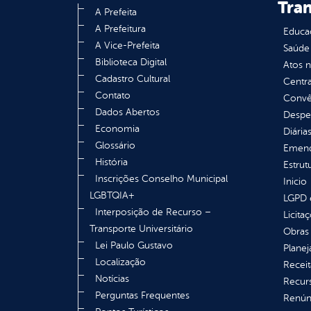
Tra
A Prefeita
A Prefeitura
Educa
A Vice-Prefeita
Saúde
Biblioteca Digital
Atos 
Cadastro Cultural
Centra
Contato
Convên
Dados Abertos
Despe
Economia
Diária
Glossário
Emend
História
Estrut
Inscrições Conselho Municipal
Inicio
LGBTQIA+
LGPD e
Interposição de Recurso –
Licita
Transporte Universitário
Obras 
Lei Paulo Gustavo
Plane
Localização
Receit
Notícias
Recur
Perguntas Frequentes
Renúnc