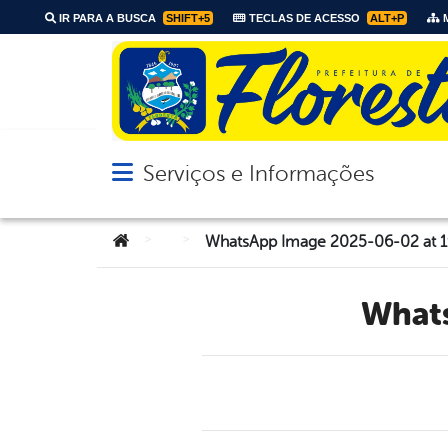
IR PARA A BUSCA
SHIFT+5
TECLAS DE ACESSO
ALT+P
M
Serviços e Informações
Abrir menu principal de navegação
Você está aqui:
>
>
WhatsApp Image 2025-06-02 at 1
Wha