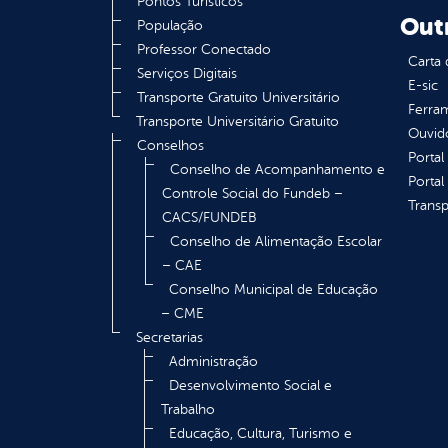
Pontos Turísticos
Out
População
Professor Conectado
Carta 
Serviços Digitais
E-sic
Transporte Gratuito Universitário
Ferram
Transporte Universitário Gratuito
Ouvid
Conselhos
Portal
Conselho de Acompanhamento e
Portal
Controle Social do Fundeb –
Transp
CACS/FUNDEB
Conselho de Alimentação Escolar
– CAE
Conselho Municipal de Educação
– CME
Secretarias
Administração
Desenvolvimento Social e
Trabalho
Educação, Cultura, Turismo e