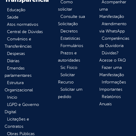
Como
Acompanhar
solicitar
uma
Educação
Consulte sua
Manifestação
Saúde
Solicitação
Atendimento
Atos normativos
Decretos
via WhatsApp
Central de Dúvidas
Estatísticas
Competências
Convênios e
Formulários
da Ouvidoria
Transferências
Prazos e
Dúvidas?
Despesas
autoridades
Acesse o FAQ
Diárias
Sic Físico
Fazer uma
Emendas
Solicitar
Manifestação
parlamentares
Recurso
Informações
Estrutura
Solicitar um
Importantes
Organizacional
pedido
Relatórios
Inicio
Anuais
LGPD e Governo
Digital
Licitações e
Contratos
Obras Públicas