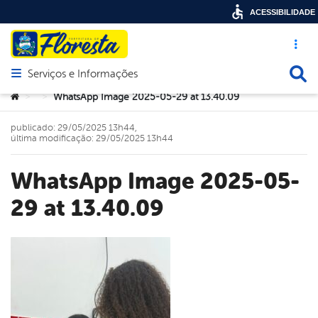
ACESSIBILIDADE
Acesso ráp
Busca
Serviços e Informações
Abrir menu principal de navegação
Você está aqui:
WhatsApp Image 2025-05-29 at 13.40.09
>
>
publicado: 29/05/2025 13h44,
última modificação: 29/05/2025 13h44
WhatsApp Image 2025-05-
29 at 13.40.09
book