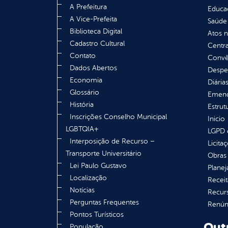
A Prefeitura
Educa
A Vice-Prefeita
Saúde
Biblioteca Digital
Atos 
Cadastro Cultural
Centra
Contato
Convên
Dados Abertos
Despe
Economia
Diária
Glossário
Emend
História
Estrut
Inscrições Conselho Municipal
Inicio
LGBTQIA+
LGPD e
Interposição de Recurso –
Licita
Transporte Universitário
Obras 
Lei Paulo Gustavo
Plane
Localização
Receit
Notícias
Recur
Perguntas Frequentes
Renúnc
Pontos Turísticos
Out
População