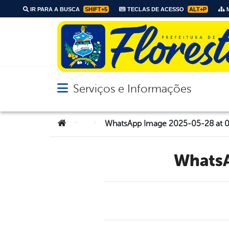
IR PARA A BUSCA
SHIFT+5
TECLAS DE ACESSO
ALT+P
M
Serviços e Informações
Abrir menu principal de navegação
Você está aqui:
>
>
WhatsApp Image 2025-05-28 at 06
Whats