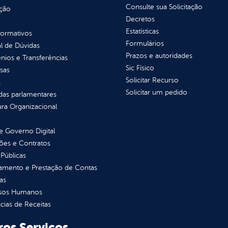
Consulte sua Solicitação
ção
Decretos
Estatísticas
normativos
Formulários
l de Dúvidas
Prazos e autoridades
ios e Transferências
Sic Físico
sas
Solicitar Recurso
s
Solicitar um pedido
as parlamentares
ura Organizacional
 Governo Digital
ções e Contratos
Públicas
jamento e Prestação de Contas
as
sos Humanos
ias de Receitas
ros Serviços