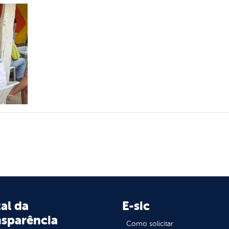
al da
E-sic
nsparência
Como solicitar