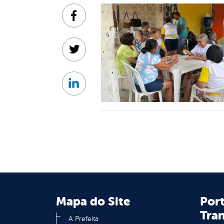
Facebook
Twitter
Linkedin
Mapa do Site
Port
Tra
A Prefeita