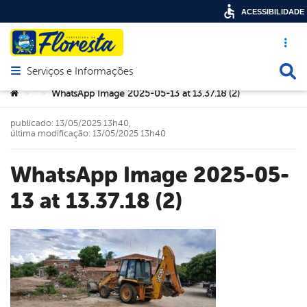
ACESSIBILIDADE
Acesso ráp
Busca
Serviços e Informações
Abrir menu principal de navegação
Você está aqui:
WhatsApp Image 2025-05-13 at 13.37.18 (2)
>
>
publicado: 13/05/2025 13h40,
última modificação: 13/05/2025 13h40
WhatsApp Image 2025-05-
13 at 13.37.18 (2)
book