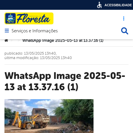
ACESSIBILIDADE
Acesso ráp
Busca
Serviços e Informações
Abrir menu principal de navegação
Você está aqui:
WhatsApp Image 2025-05-13 at 13.37.16 (1)
>
>
publicado: 13/05/2025 13h40,
última modificação: 13/05/2025 13h40
WhatsApp Image 2025-05-
13 at 13.37.16 (1)
book