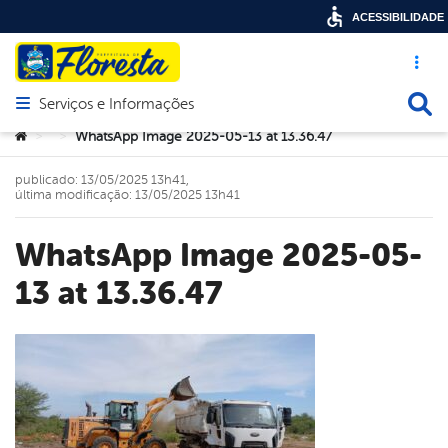
ACESSIBILIDADE
Acesso ráp
Busca
Serviços e Informações
Abrir menu principal de navegação
Você está aqui:
WhatsApp Image 2025-05-13 at 13.36.47
>
>
publicado: 13/05/2025 13h41,
última modificação: 13/05/2025 13h41
WhatsApp Image 2025-05-
13 at 13.36.47
book