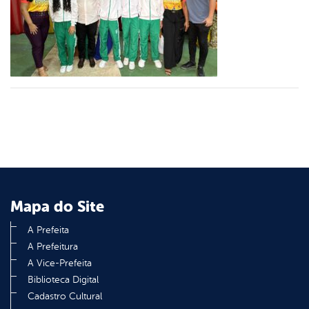
er
din
Mapa do Site
A Prefeita
A Prefeitura
A Vice-Prefeita
Biblioteca Digital
Cadastro Cultural