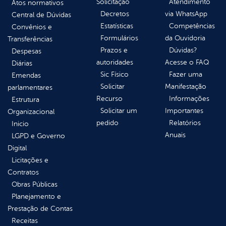
Solicitação
Atendimento
Atos normativos
Decretos
via WhatsApp
Central de Dúvidas
Estatísticas
Competências
Convênios e
Formulários
da Ouvidoria
Transferências
Prazos e
Dúvidas?
Despesas
autoridades
Acesse o FAQ
Diárias
Sic Físico
Fazer uma
Emendas
Solicitar
Manifestação
parlamentares
Recurso
Informações
Estrutura
Solicitar um
Importantes
Organizacional
pedido
Relatórios
Inicio
Anuais
LGPD e Governo
Digital
Licitações e
Contratos
Obras Públicas
Planejamento e
Prestação de Contas
Receitas