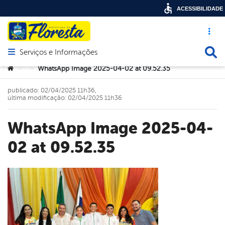
ACESSIBILIDADE
Acesso ráp
Busca
Serviços e Informações
Abrir menu principal de navegação
Você está aqui:
WhatsApp Image 2025-04-02 at 09.52.35
>
>
publicado: 02/04/2025 11h36,
última modificação: 02/04/2025 11h36
WhatsApp Image 2025-04-
02 at 09.52.35
book