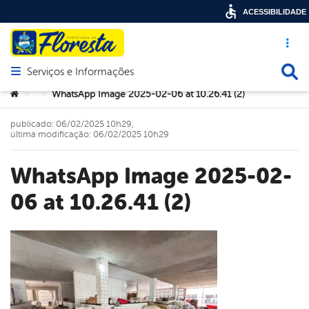
ACESSIBILIDADE
Acesso ráp
Busca
Serviços e Informações
Abrir menu principal de navegação
Você está aqui:
WhatsApp Image 2025-02-06 at 10.26.41 (2)
>
>
publicado: 06/02/2025 10h29,
última modificação: 06/02/2025 10h29
WhatsApp Image 2025-02-
06 at 10.26.41 (2)
book