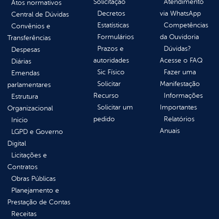
Solicitação
Atendimento
Atos normativos
Decretos
via WhatsApp
Central de Dúvidas
Estatísticas
Competências
Convênios e
Formulários
da Ouvidoria
Transferências
Prazos e
Dúvidas?
Despesas
autoridades
Acesse o FAQ
Diárias
Sic Físico
Fazer uma
Emendas
Solicitar
Manifestação
parlamentares
Recurso
Informações
Estrutura
Solicitar um
Importantes
Organizacional
pedido
Relatórios
Inicio
Anuais
LGPD e Governo
Digital
Licitações e
Contratos
Obras Públicas
Planejamento e
Prestação de Contas
Receitas