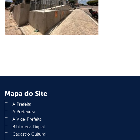
er
din
Mapa do Site
A Prefeita
A Prefeitura
A Vice-Prefeita
Biblioteca Digital
Cadastro Cultural