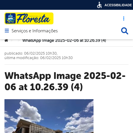
ACESSIBILIDADE
Acesso ráp
Busca
Serviços e Informações
Abrir menu principal de navegação
Você está aqui:
WhatsApp Image 2025-02-06 at 10.26.39 (4)
>
>
publicado: 06/02/2025 10h30,
última modificação: 06/02/2025 10h30
WhatsApp Image 2025-02-
06 at 10.26.39 (4)
book