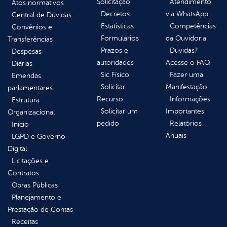
Solicitação
Atendimento
Atos normativos
Decretos
via WhatsApp
Central de Dúvidas
Estatísticas
Competências
Convênios e
Formulários
da Ouvidoria
Transferências
Prazos e
Dúvidas?
Despesas
autoridades
Acesse o FAQ
Diárias
Sic Físico
Fazer uma
Emendas
Solicitar
Manifestação
parlamentares
Recurso
Informações
Estrutura
Solicitar um
Importantes
Organizacional
pedido
Relatórios
Inicio
Anuais
LGPD e Governo
Digital
Licitações e
Contratos
Obras Públicas
Planejamento e
Prestação de Contas
Receitas