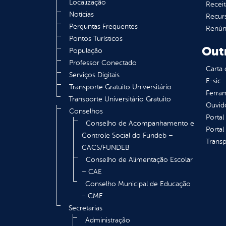
Localização
Receit
Notícias
Recur
Perguntas Frequentes
Renúnc
Pontos Turísticos
Out
População
Professor Conectado
Carta 
Serviços Digitais
E-sic
Transporte Gratuito Universitário
Ferram
Transporte Universitário Gratuito
Ouvid
Conselhos
Portal
Conselho de Acompanhamento e
Portal
Controle Social do Fundeb –
Transp
CACS/FUNDEB
Conselho de Alimentação Escolar
– CAE
Conselho Municipal de Educação
– CME
Secretarias
Administração