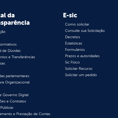
al da
E-sic
nsparência
Como solicitar
Consulte sua Solicitação
ção
Decretos
Estatísticas
normativos
Formulários
l de Dúvidas
Prazos e autoridades
ios e Transferências
Sic Físico
sas
Solicitar Recurso
s
Solicitar um pedido
as parlamentares
ura Organizacional
 Governo Digital
ções e Contratos
Públicas
jamento e Prestação de Contas