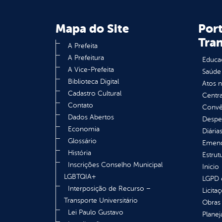
Mapa do Site
Port
Tra
A Prefeita
A Prefeitura
Educa
A Vice-Prefeita
Saúde
Biblioteca Digital
Atos 
Cadastro Cultural
Centra
Contato
Convên
Dados Abertos
Despe
Economia
Diária
Glossário
Emend
História
Estrut
Inscrições Conselho Municipal
Inicio
LGBTQIA+
LGPD e
Interposição de Recurso –
Licita
Transporte Universitário
Obras 
Lei Paulo Gustavo
Plane