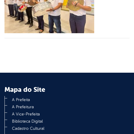
er
din
Mapa do Site
A Prefeita
A Prefeitura
A Vice-Prefeita
Biblioteca Digital
Cadastro Cultural