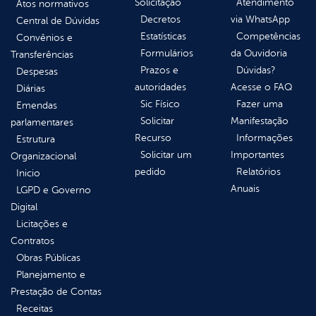
Solicitação
Atendimento
Atos normativos
Decretos
via WhatsApp
Central de Dúvidas
Estatísticas
Competências
Convênios e
Formulários
da Ouvidoria
Transferências
Prazos e
Dúvidas?
Despesas
autoridades
Acesse o FAQ
Diárias
Sic Físico
Fazer uma
Emendas
Solicitar
Manifestação
parlamentares
Recurso
Informações
Estrutura
Solicitar um
Importantes
Organizacional
pedido
Relatórios
Inicio
Anuais
LGPD e Governo
Digital
Licitações e
Contratos
Obras Públicas
Planejamento e
Prestação de Contas
Receitas