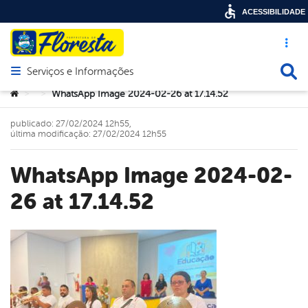
ACESSIBILIDADE
Acesso ráp
Busca
Serviços e Informações
Abrir menu principal de navegação
Você está aqui:
WhatsApp Image 2024-02-26 at 17.14.52
>
>
publicado: 27/02/2024 12h55,
última modificação: 27/02/2024 12h55
WhatsApp Image 2024-02-
26 at 17.14.52
book