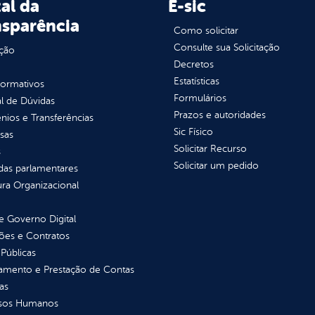
al da
E-sic
nsparência
Como solicitar
Consulte sua Solicitação
ção
Decretos
Estatísticas
normativos
Formulários
l de Dúvidas
Prazos e autoridades
ios e Transferências
Sic Físico
sas
Solicitar Recurso
s
Solicitar um pedido
as parlamentares
ura Organizacional
 Governo Digital
ções e Contratos
Públicas
jamento e Prestação de Contas
as
sos Humanos