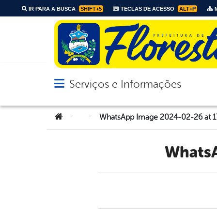
IR PARA A BUSCA
SHIFT+5
TECLAS DE ACESSO
ALT+P
M
Serviços e Informações
Abrir menu principal de navegação
Você está aqui:
>
>
WhatsApp Image 2024-02-26 at 17.
What