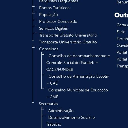
Perguntas Frequentes
Renúnc
Pontos Turísticos
Out
População
Professor Conectado
Carta 
Serviços Digitais
E-sic
Transporte Gratuito Universitário
Ferram
Transporte Universitário Gratuito
Ouvid
Conselhos
Portal
Conselho de Acompanhamento e
Portal
Controle Social do Fundeb –
Transp
CACS/FUNDEB
Conselho de Alimentação Escolar
– CAE
Conselho Municipal de Educação
– CME
Secretarias
Administração
Desenvolvimento Social e
Trabalho