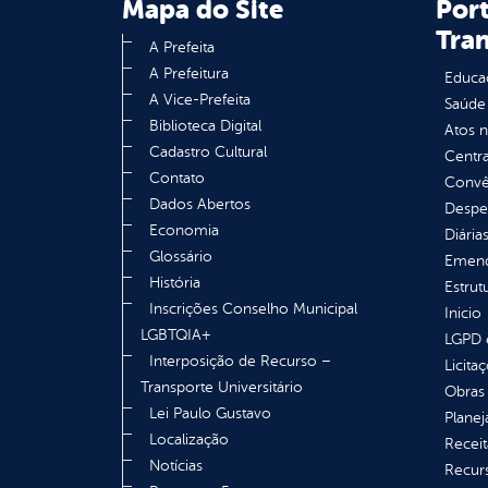
Mapa do Site
Port
Tra
A Prefeita
A Prefeitura
Educa
A Vice-Prefeita
Saúde
Biblioteca Digital
Atos 
Cadastro Cultural
Centra
Contato
Convên
Dados Abertos
Despe
Economia
Diária
Glossário
Emend
História
Estrut
Inscrições Conselho Municipal
Inicio
LGBTQIA+
LGPD e
Interposição de Recurso –
Licita
Transporte Universitário
Obras 
Lei Paulo Gustavo
Plane
Localização
Receit
Notícias
Recur